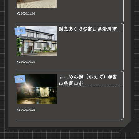
2020.11.05
割烹あらき@富山県滑川市
中部
2020.10.29
らーめん楓（かえで）@富
中部
山県富山市
2020.10.28