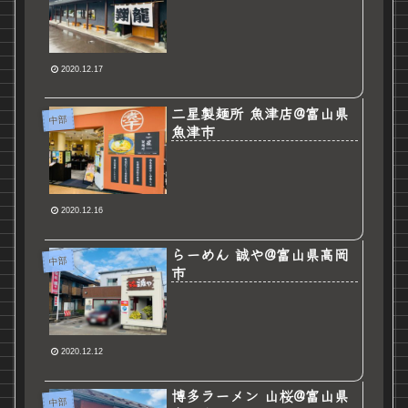
2020.12.17
二星製麺所 魚津店@富山県
中部
魚津市
2020.12.16
らーめん 誠や@富山県高岡
中部
市
2020.12.12
博多ラーメン 山桜@富山県
中部