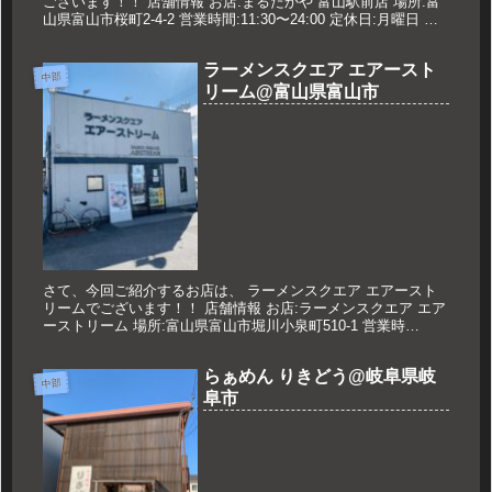
ございます！！ 店舗情報 お店:まるたかや 富山駅前店 場所:富
山県富山市桜町2-4-2 営業時間:11:30〜24:00 定休日:月曜日 久
世のオススメ 味玉らーめん 950円 メ...
ラーメンスクエア エアースト
中部
リーム@富山県富山市
さて、今回ご紹介するお店は、 ラーメンスクエア エアースト
リームでございます！！ 店舗情報 お店:ラーメンスクエア エア
ーストリーム 場所:富山県富山市堀川小泉町510-1 営業時
間:11:00～15:00 17:00～24:00 ※日祝の...
らぁめん りきどう@岐阜県岐
中部
阜市