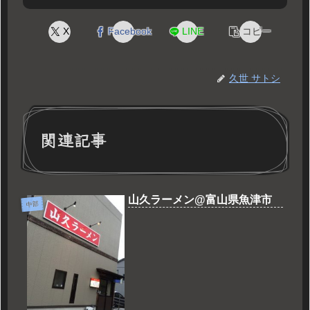
X
Facebook
LINE
コピー
久世 サトシ
関連記事
山久ラーメン@富山県魚津市
中部