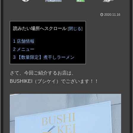
X
Facebook
LINE
コピー
2020.11.16
読みたい場所へスクロール
[
閉じる
]
1
店舗情報
2
メニュー
3
【数量限定】煮干しラーメン
さて、今回ご紹介するお店は、
BUSHIKEI（ブシケイ）でございます！！