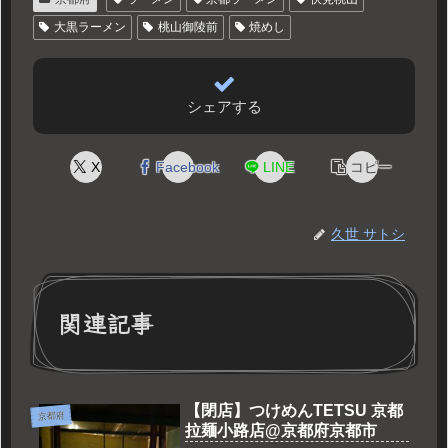
大黒ラーメン
桃山御陵前
焼めし
シェアする
X
Facebook
LINE
コピー
久世 サトシ
関連記事
【閉店】つけめんTETSU 京都
京都府
拉麺小路店@京都府京都市