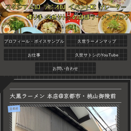
久世日記
プロフィール・ボイスサンプル
久世ラーメンマップ
お仕事
久世サトシのYouTube
お問い合わせ
大黒ラーメン 本店@京都市・桃山御陵前
京都府