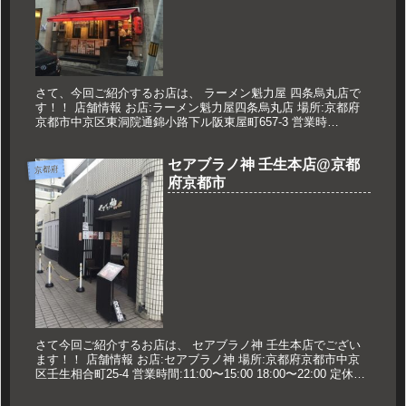
さて、今回ご紹介するお店は、 ラーメン魁力屋 四条烏丸店で
す！！ 店舗情報 お店:ラーメン魁力屋四条烏丸店 場所:京都府
京都市中京区東洞院通錦小路下ル阪東屋町657-3 営業時
間:11:00～24:00 定休日:なし 久世のオススメ 焼き飯...
セアブラノ神 壬生本店@京都
京都府
府京都市
さて今回ご紹介するお店は、 セアブラノ神 壬生本店でござい
ます！！ 店舗情報 お店:セアブラノ神 場所:京都府京都市中京
区壬生相合町25-4 営業時間:11:00〜15:00 18:00〜22:00 定休日:
なし 久世のオススメ 味玉背脂煮...