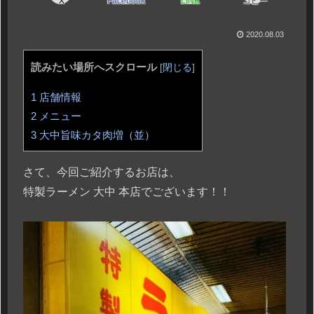
X
Facebook
LINE
コピー
2020.08.03
読みたい場所へスクロール
[
閉じる
]
1
店舗情報
2
メニュー
3
大中旨味カタ肉増（並）
さて、今回ご紹介するお店は、
特製ラーメン 大中 本店でございます！！