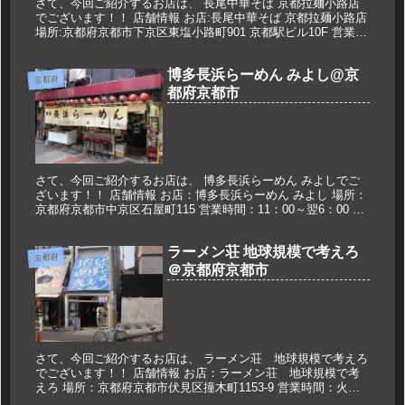
さて、今回ご紹介するお店は、 長尾中華そば 京都拉麺小路店
でございます！！ 店舗情報 お店:長尾中華そば 京都拉麺小路店
場所:京都府京都市下京区東塩小路町901 京都駅ビル10F 営業時
間:11:00～22:00 定休日:なし 久世のオス...
博多長浜らーめん みよし@京
京都府
都府京都市
さて、今回ご紹介するお店は、 博多長浜らーめん みよしでご
ざいます！！ 店舗情報 お店：博多長浜らーめん みよし 場所：
京都府京都市中京区石屋町115 営業時間：11：00～翌6：00 定
休日：なし 久世のおススメ ラーメン 700円 ラー...
ラーメン荘 地球規模で考えろ
京都府
＠京都府京都市
さて、今回ご紹介するお店は、 ラーメン荘 地球規模で考えろ
でございます！！ 店舗情報 お店：ラーメン荘 地球規模で考
えろ 場所：京都府京都市伏見区撞木町1153-9 営業時間：火～
土 11:00～15:00 18:00～24:00 日 11...