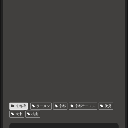
京都府
ラーメン
京都
京都ラーメン
伏見
大中
桃山