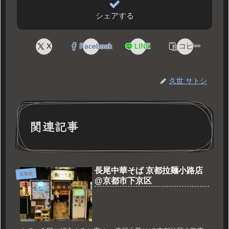
シェアする
X
Facebook
LINE
コピー
久世 サトシ
関連記事
長尾中華そば 京都拉麺小路店
京都府
@京都市下京区