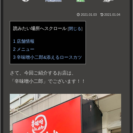
X
Facebook
LINE
コピー
2021.01.03
2021.01.04
読みたい場所へスクロール
[
閉じる
]
1
店舗情報
2
メニュー
3
辛味噌小二郎&添えるロースカツ
さて、今回ご紹介するお店は、
「辛味噌小二郎」でございます！！