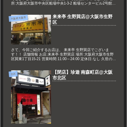
所:大阪府大阪市中央区船場中央1-3-2 船場センタービル2号館
B2F 営業時間:11:00～19:00 定休日:日曜...
来来亭 生野巽店@大阪市生野
大阪府大阪市
区
さて、今回ご紹介するお店は、 来来亭 生野巽店でございま
す！！ 店舗情報 お店:来来亭 生野巽店 場所:大阪府大阪市生野
区巽東1丁目15-21 営業時間:11:00～24:00 定休日:なし 久世のお
すすめ がっつり定食B 1156円 がっ...
【閉店】珍遊 南森町店@大阪
北区
市北区