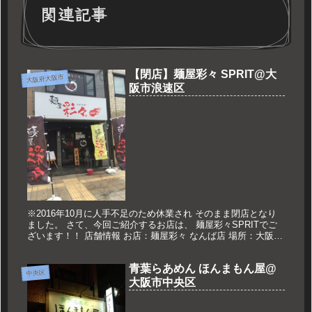
関連記事
【閉店】麺屋彩々 SPRIT@大
大阪府大阪市
阪市浪速区
※2016年10月に人手不足のため休業され そのまま閉店となり
ました。 さて、今回ご紹介するお店は、 麺屋彩々SPRITでご
ざいます！！ 店舗情報 お店：麺屋彩々 なんば店 場所：大阪府
大阪市浪速区難波中1-12-13 営業時間：11：30...
青葉らあめん ほんまもん屋@
中央区
大阪市中央区