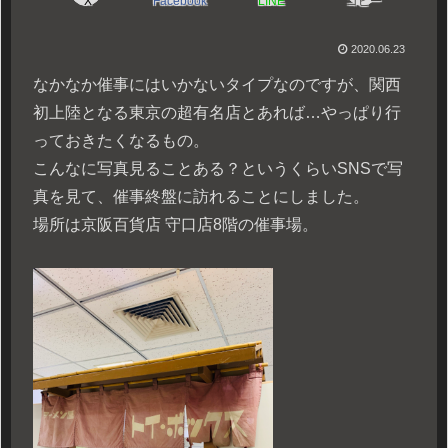
X
Facebook
LINE
コピー
2020.06.23
なかなか催事にはいかないタイプなのですが、関西
初上陸となる東京の超有名店とあれば…やっぱり行
っておきたくなるもの。
こんなに写真見ることある？というくらいSNSで写
真を見て、催事終盤に訪れることにしました。
場所は京阪百貨店 守口店8階の催事場。