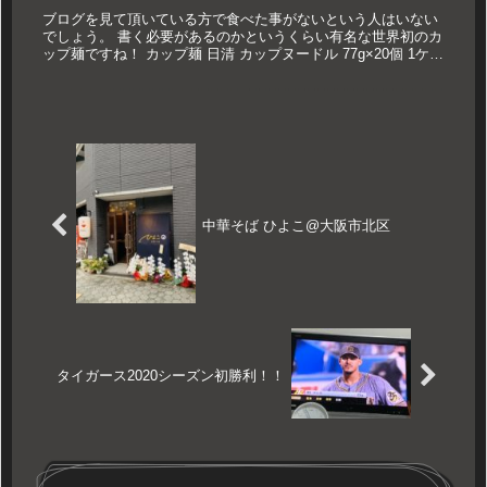
ブログを見て頂いている方で食べた事がないという人はいない
でしょう。 書く必要があるのかというくらい有名な世界初のカ
ップ麺ですね！ カップ麺 日清 カップヌードル 77g×20個 1ケー
ス 価格：3218円（税込、送料別) (2020/4/2...
中華そば ひよこ@大阪市北区
タイガース2020シーズン初勝利！！