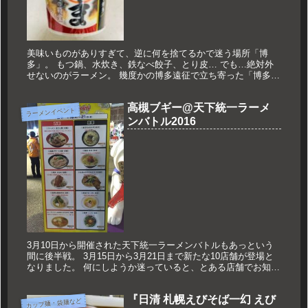
美味いものがありすぎて、逆に何を捨てるかで迷う場所「博
多」。 もつ鍋、水炊き、鉄なべ餃子、とり皮… でも…絶対外
せないのがラーメン。 幾度かの博多遠征で立ち寄った「博多だ
るま」「博多だるま」さん。 それがセブンプレミアムで再現さ
れているのな...
高槻ブギー@天下統一ラーメ
ラーメンイベント
ンバトル2016
3月10日から開催された天下統一ラーメンバトルもあっという
間に後半戦。 3月15日から3月21日まで新たな10店舗が登場と
なりました。 何にしようか迷っていると、とある店舗でお知り
合いの方を発見。 麺の会合でお会いしたことのある方がお手伝
い...
『日清 札幌えびそば一幻 えび
カップ麺・袋麺など