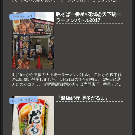
が、 かなりの割り合いで「ラーメンブログ」に なっているこ
とは、周知の事実です。 いつの間にかラーメンブログ数も550
を超えて...
豚そば一番星×花城@天下統一
ラーメンイベント
ラーメンバトル2017
3月15日から開催の天下統一ラーメンバトル。 21日から後半戦
の10店舗が登場しました。 3月21日の後半戦初日。 1杯目に選
んだのがコチラ。 静岡県新静岡の肉そば専門店「一番星」と、
静岡の鶏白湯の名店「花城」がタッグを組んだコラボ店。 ...
『銘店紀行 博多だるま』
カップ麺・袋麺など