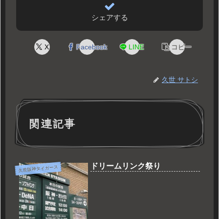
シェアする
X
Facebook
LINE
コピー
久世 サトシ
関連記事
ドリームリンク祭り
久世阪神タイガース