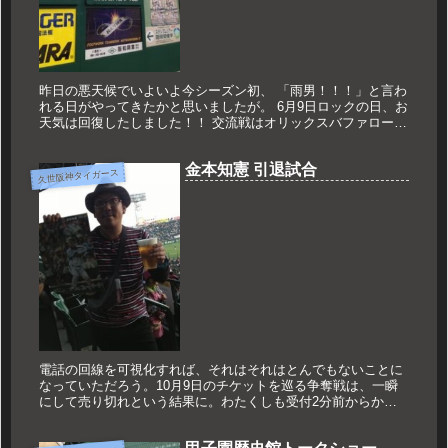
昨日の悪天候でいよいよ今シーズン初、 「雨男！！！」と言わ
れる日がやってきたかと思いましたが。 6月9日ロックの日、お
天気は回復したしました！！ 交流戦はオリックスバファローズ
戦。 季節の風物詩のイベントを行っているドリームリンク祭
り。 来...
金本知憲 引退試合
久世阪神タイガース
電話の回線を可視化すれば、それはそれはとんでもないことに
なっていただろう。10月9日のチケットを巡る争奪戦は、一瞬
にして売り切れという結果に。わたくしも受付2分前からかけ
て、常に「通話中」のメッセージを画面で確認することに。25
分間かけ続け...