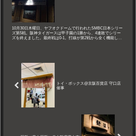
10月30日木曜日、ヤフオクドームで行われたSMBC日本シリー
ズ第5戦。阪神タイガースは甲子園の1勝から、4連敗でシリー
ズを終えました。最終戦は0-1。打線が第2戦から全く機能しま
せんでしたが、ホークスの投手陣を褒めるべきかも知れませ
ん。と...
トイ・ボックス@京阪百貨店 守口店
催事