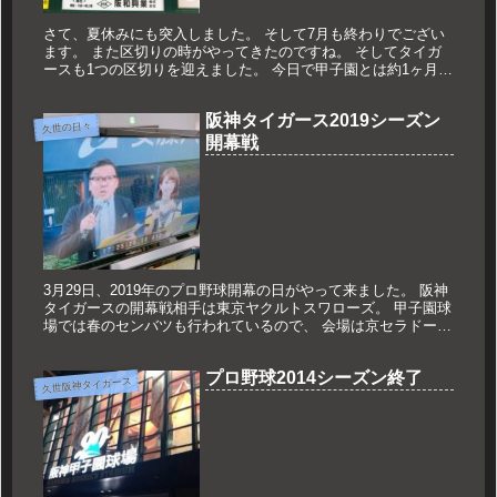
さて、夏休みにも突入しました。 そして7月も終わりでござい
ます。 また区切りの時がやってきたのですね。 そしてタイガ
ースも1つの区切りを迎えました。 今日で甲子園とは約1ヶ月お
別れです。 土曜日、日曜日と横浜戦のＭＣでした。 写真は昨
日のも...
阪神タイガース2019シーズン
久世の日々
開幕戦
3月29日、2019年のプロ野球開幕の日がやって来ました。 阪神
タイガースの開幕戦相手は東京ヤクルトスワローズ。 甲子園球
場では春のセンバツも行われているので、 会場は京セラドーム
大阪。 2008年から担当しているスタジアムMCも気が付けば...
プロ野球2014シーズン終了
久世阪神タイガース