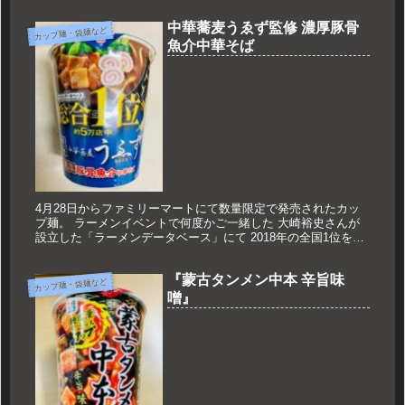
中華蕎麦うゑず監修 濃厚豚骨
カップ麺・袋麺など
魚介中華そば
4月28日からファミリーマートにて数量限定で発売されたカッ
プ麺。 ラーメンイベントで何度かご一緒した 大崎裕史さんが
設立した「ラーメンデータベース」にて 2018年の全国1位を獲
得したお店がカップ麺化となりました。 中華蕎麦うゑずとは？
山...
『蒙古タンメン中本 辛旨味
カップ麺・袋麺など
噌』