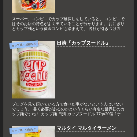
スーパー、コンビニでカップ麺探しをしていると、 コンビニで
はそのお店の特色がよく出ていることが分かります。 おにぎり
とカップ麺という黄金コンビも踏まえて、 各社が引きつけ力の
あるカップ麺を続々と生み出しているのですね。 今回は、セブ
ンイレブ...
日清『カップヌードル』
カップ麺・袋麺など
ブログを見て頂いている方で食べた事がないという人はいない
でしょう。 書く必要があるのかというくらい有名な世界初のカ
ップ麺ですね！ カップ麺 日清 カップヌードル 77g×20個 1ケー
ス 価格：3218円（税込、送料別) (2020/4/2...
マルタイ マルタイラーメン
カップ麺・袋麺など