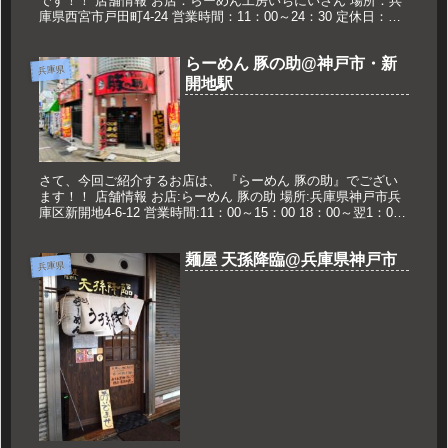
です！！ 店舗情報 お店：らーめん工房いちにいさん 場所：兵
庫県西宮市戸田町4-24 営業時間：11：00～24：30 定休日：不
定休 久世のおススメ いちにいさんラーメン 720円...
らーめん 豚の助@神戸市・新
兵庫県
開地駅
さて、今回ご紹介するお店は、 『らーめん 豚の助』でござい
ます！！ 店舗情報 お店:らーめん 豚の助 場所:兵庫県神戸市兵
庫区新開地4-6-12 営業時間:11：00～15：00 18：00～翌1：00
定休日:なし 久世のオススメ 超絶濃...
麺屋 天孫降臨@兵庫県神戸市
兵庫県