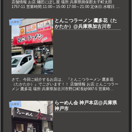
店舗情報 お店:麺匠にぼし屋 場所:兵庫県揖保郡太子町太田
1757-11 営業時間:11:00～15:00 17:00～21:00 定休日:水曜日 久
世のオススメ 濃厚魚介味玉つけ...
とんこつラーメン 鷹多花（た
兵庫県
かたか）@兵庫県加古川市
さて、今回ご紹介するお店は、 『とんこつラーメン 鷹多花
（たかたか）』でございます！！ 店舗情報 お店:とんこつラー
メン 鷹多花 場所:兵庫県加古川市野口町長砂997-5 営業時
間:11:00～14:30 18:00～21:00 ※日曜営業...
らーめん会 神戸本店@兵庫県
兵庫県
神戸市