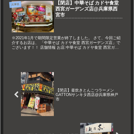
【閉店】中華そば カドヤ食堂
兵庫県
西宮ガーデンズ店@兵庫県西
宮市
※2021年1月で期間限定営業が終了しました。 さて、今回ご紹
介するお店は、 「中華そば カドヤ食堂 西宮ガーデンズ店」で
ございます！！ 店舗情報 お店:中華そば カドヤ食堂 西宮ガー
デンズ店 場所:兵庫県西宮市高松町14-2阪急西宮ガーデ...
【閉店】釜炊きとんこつラーメン
GATTONサンキタ西店@兵庫県神戸
市