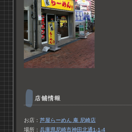
店舗情報
お店：
芦屋らーめん 庵 尼崎店
場所：
兵庫県尼崎市神田北通1-1-4