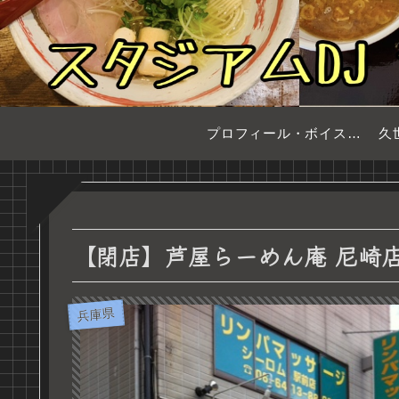
プロフィール・ボイスサンプル
久
【閉店】芦屋らーめん庵 尼崎
兵庫県