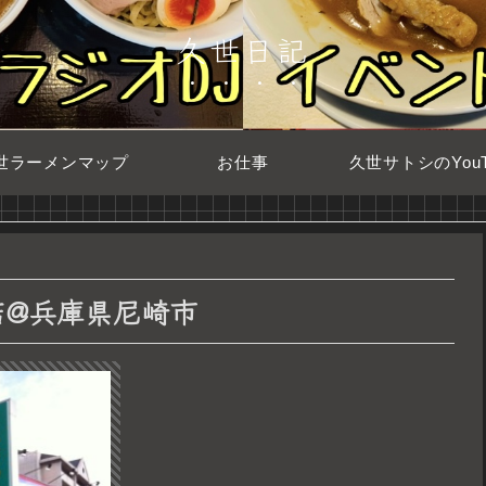
久世日記
世ラーメンマップ
お仕事
久世サトシのYouT
店@兵庫県尼崎市