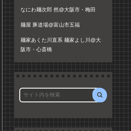
なにわ麺次郎 然@大阪市・梅田
麺屋 豚道場@富山市五福
麺家あくた川直系 麺家よし川@大
阪市・心斎橋