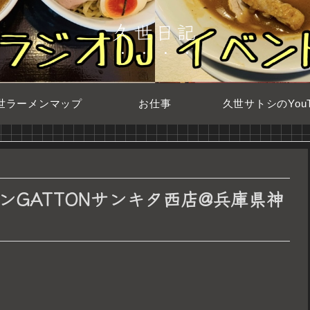
久世日記
世ラーメンマップ
お仕事
久世サトシのYouT
GATTONサンキタ西店@兵庫県神