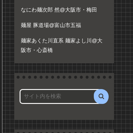
なにわ麺次郎 然@大阪市・梅田
麺屋 豚道場@富山市五福
麺家あくた川直系 麺家よし川@大
阪市・心斎橋