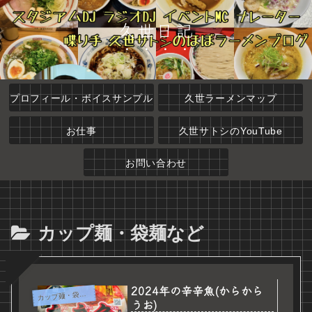
久世日記
プロフィール・ボイスサンプル
久世ラーメンマップ
お仕事
久世サトシのYouTube
お問い合わせ
カップ麺・袋麺など
2024年の辛辛魚(からから
カ
ップ麺・袋麺など
うお)