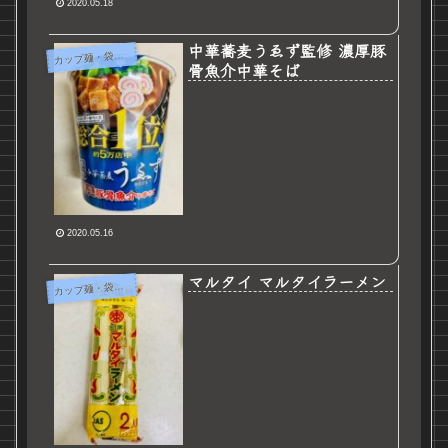
2020.05.18
中華蕎麦うゑず監修 濃厚豚
カ
ップ麺・袋麺など
骨魚介中華そば
2020.05.16
マルタイ マルタイラーメン
カ
ップ麺・袋麺など