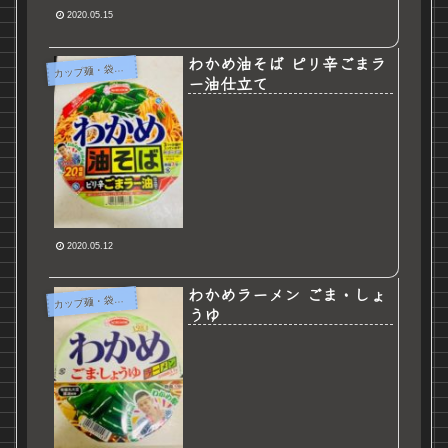
2020.05.15
わかめ油そば ピリ辛ごまラ
カ
ップ麺・袋麺など
ー油仕立て
2020.05.12
わかめラーメン ごま・しょ
カ
ップ麺・袋麺など
うゆ