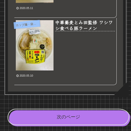
2020.05.11
中華蕎麦とみ田監修 ワシワ
カ
ップ麺・袋麺など
シ食べる豚ラーメン
2020.05.10
次のページ