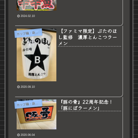
2024.02.10
【ファミマ限定】ぶたのほ
カ
ップ麺・袋麺など
し監修 濃厚とんこつラー
メン
2020.09.10
『豚の骨』22周年記念！
カ
ップ麺・袋麺など
「豚にぼラーメン」
2020.06.04