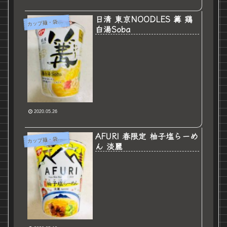
日清 東京NOODLES 篝 鶏
カ
ップ麺・袋麺など
白湯Soba
2020.05.26
AFURI 春限定 柚子塩らーめ
カ
ップ麺・袋麺など
ん 淡麗