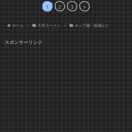
次
1
2
3
へ
ホーム
久世ラーメン
カップ麺・袋麺など
スポンサーリンク