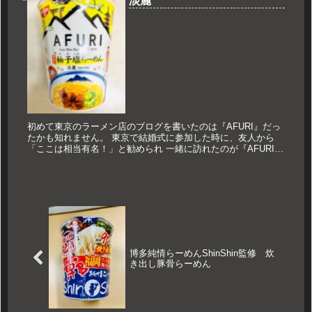
淡麗
初めて東京のラーメン店のブログを書いたのは『AFURI』だっ
たかも知れません。 東京で結婚式に参加した時に、友人から
「ここは相当有名！」と勧められ 一緒に訪れたのが『AFURI
恵比寿』でした。 「日清 THE NOODLE」とは？ この商...
博多純情らーめんShinShin監修 炊
き出し豚骨らーめん