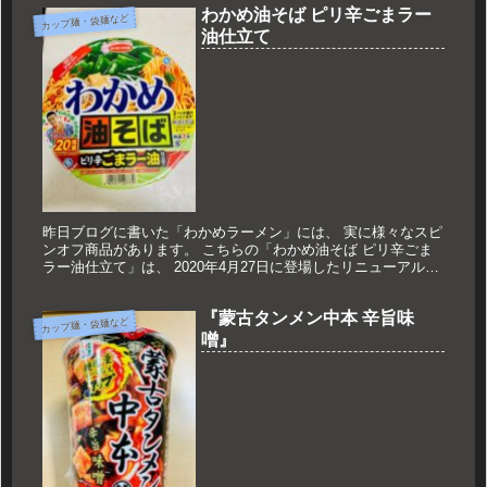
わかめ油そば ピリ辛ごまラー
カップ麺・袋麺など
油仕立て
昨日ブログに書いた「わかめラーメン」には、 実に様々なスピ
ンオフ商品があります。 こちらの「わかめ油そば ピリ辛ごま
ラー油仕立て」は、 2020年4月27日に登場したリニューアル商
品。 今年の油そばはどんな変化が？？ 2017年の初登場から...
『蒙古タンメン中本 辛旨味
カップ麺・袋麺など
噌』