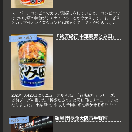
スーパー、コンビニでカップ麺探しをしていると、 コンビニで
はそのお店の特色がよく出ていることが分かります。 おにぎり
とカップ麺という黄金コンビも踏まえて、 各社が引きつけ力の
あるカップ麺を続々と生み出しているのですね。 今回は、セブ
ンイレブ...
『銘店紀行 中華蕎麦とみ田』
カップ麺・袋麺など
2020年3月23日にリニューアルされた「銘店紀行」シリーズ。
以前ブログを書いた「博多だるま」と同じ日にリニューアルと
なりました。 千葉県松戸にあり全国に名を轟かせる名店「中華
蕎麦とみ田」。 なかなか松戸まで行けない中、梅田の百貨店で
行わ...
麺屋 団長@大阪市生野区
久世ラーメン