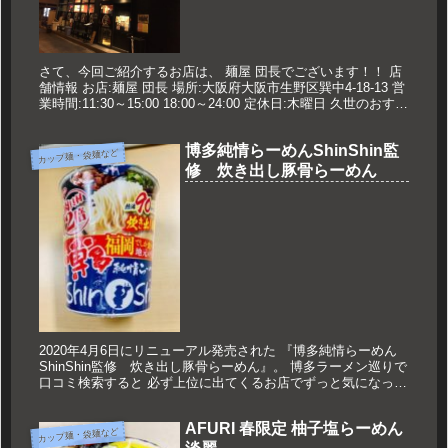
さて、今回ご紹介するお店は、 麺屋 団長でございます！！ 店
舗情報 お店:麺屋 団長 場所:大阪府大阪市生野区巽中4-18-13 営
業時間:11:30～15:00 18:00～24:00 定休日:木曜日 久世のおすす
め 男のまぜ麺 790円...
博多純情らーめんShinShin監
カップ麺・袋麺など
修 炊き出し豚骨らーめん
2020年4月6日にリニューアル発売された 『博多純情らーめん
ShinShin監修 炊き出し豚骨らーめん』。 博多ラーメン巡りで
口コミ検索すると 必ず上位に出てくるお店でずっと気になって
いましたが、 実際にお店を訪れる前にカップ麺を頂くこと...
AFURI 春限定 柚子塩らーめん
カップ麺・袋麺など