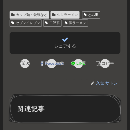
カップ麺・袋麺など
久世ラーメン
とみ田
セブンイレブン
二郎系
豚ラーメン
シェアする
X
Facebook
LINE
コピー
久世 サトシ
関連記事