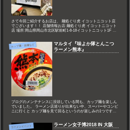
さて今回ご紹介するお店は、 麺処ぐり虎 イコットニコット店
でございます！！ 店舗情報お店:麺処ぐり虎 イコットニコット
店 場所:岡山県岡山市北区駅前町1-8-18イコットニコット1F 営
業時間:11:00～21:00 定休日:なし 久世のオ...
マルタイ『味よか隊とんこつ
カップ麺・袋麺など
ラーメン熊本』
ブログのメンテナンスに没頭している間も、カップ麺を楽しん
でいました。 ラーメン店巡りが出来ない中、スーパーやコンビ
ニに行くと カップ麺を見て回るというのが楽しみの1つです。
その中で、もともとお気に入りで常備してあるカップ麺を。 マ
ルタイ ...
ラーメン女子博2018 IN 大阪
ラーメンイベント