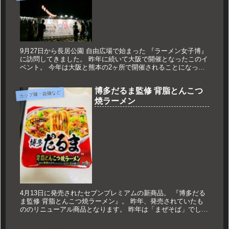
9月27日から長居公園 自由広場で始まった 『ラーメン女子博』
に訪問してきました。 昨年に続いて大阪で開催となったこのイ
ベント。 今年は大阪と熊本の2ヶ所で開催されることになって
います。 2部構成で開催されるのですが、前半が9/27から10...
博多だるま監修 背脂とんこつ
カップ麺・袋麺など
焼ラーメン
4月13日に発売されたセブンプレミアムの新商品。 『博多だる
ま監修 背脂とんこつ焼ラーメン』。 昨年、発売されていたも
ののリニューアル商品となります。 昨年は「まぜそば」でした
が、今年は「焼ラーメン」へとシフトチェンジ。 先日、レビュ
ーを書...