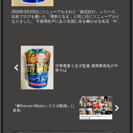
2020年3月23日にリニューアルされた「銘店紀行」シリーズ。
以前ブログを書いた「博多だるま」と同じ日にリニューアルと
なりました。 千葉県松戸にあり全国に名を轟かせる名店「中華
蕎麦とみ田」。 なかなか松戸まで行けない中、梅田の百貨店で
行わ...
中華蕎麦うゑず監修 濃厚豚骨魚介中
華そば
『⚽️Soccer×Music♫コラボ動画』に
参加