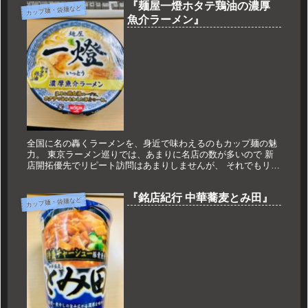
『麺屋一燈ホタテ鶏油の濃厚
カップ麺・袋麺など
魚介ラーメン』
全国に名の轟くラーメンを、身近で味わえるのもカップ麺の魅
力。 東京ラーメン巡りでは、あまりに名店の数が多いので 新
店開拓優先でリピート訪問はあまりしませんが、 それでもリピ
ートしたのが「麺屋一燈」さん。 コンビニ巡りのローソンでこ
の一杯を見...
『銘店紀行 中華蕎麦とみ田』
カップ麺・袋麺など