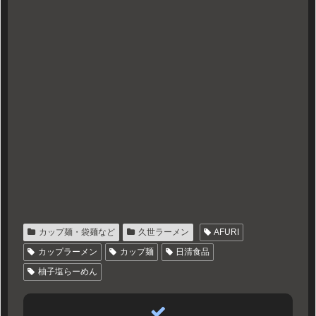
カップ麺・袋麺など
久世ラーメン
AFURI
カップラーメン
カップ麺
日清食品
柚子塩らーめん