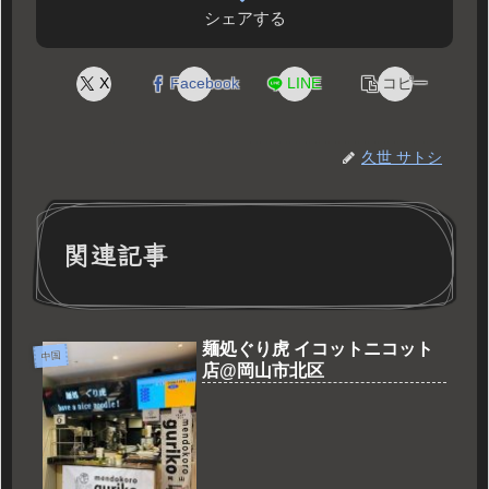
シェアする
X
Facebook
LINE
コピー
久世 サトシ
関連記事
麺処ぐり虎 イコットニコット
中国
店@岡山市北区