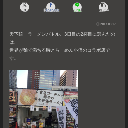
X
Facebook
LINE
コピー
2017.03.17
天下統一ラーメンバトル、3日目の2杯目に選んだの
は、
世界が麺で満ちる時とらーめん小僧のコラボ店で
す。