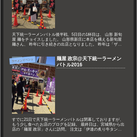
天下統一ラーメンバトル後半戦、5日目の1杯目は、 山形 新旬
屋 麺をチョイスしました。 山形県新庄に本店を構える新旬屋
麺さん、 昨年に引き続きの出店となりました。 昨年は「ザ・
鶏中華」という1杯を提供されていました。 今年は「山形さく
らん...
麺屋 政宗@天下統一ラーメン
ラーメンイベント
バトル2016
すでに21日で天下統一ラーメンバトルは閉幕しておりますが、
もう少し食べたお店のブログを記録。 最終日は、宮城県から出
店の「麺屋 政宗」さんに訪問。 注文は「伊達の炙り牛タンネ
ギ塩そば」を。 ものすごくいい天気で、自分の影が被ってしま