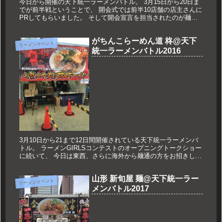
今日から開催の天下統一ラーメンバトル。 3月15日から20日ま
でが前半戦ということで、 開会式では前半10店舗の店主さんに
PRしてもらいました。 そして開会宣言を担当されたのが麺処
若武者の山本さん。 ということで、初日の2店舗目はこちらに
い...
がちんこらーめん道 柊@天下
ラーメンイベント
統一ラーメンバトル2016
3月10日から21まで12日間開催されている天下統一ラーメンバ
トル。 ラーメンGIRLSコンテストのオープニングトークショー
に続いて、 今日は東西、さらに海外から麺通の方をお招きして
トークショーを開催しました。 そのお話はまた後日詳しくア
ッ...
山形 新旬屋 麺@天下統一ラー
ラーメンイベント
メンバトル2017