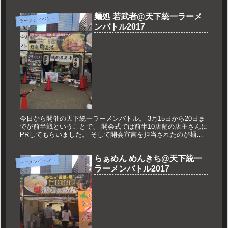
鶏中華」という1杯を提供されていました。 今年は「山形さく
らん...
麺処 若武者@天下統一ラーメ
ラーメンイベント
ンバトル2017
今日から開催の天下統一ラーメンバトル。 3月15日から20日ま
でが前半戦ということで、 開会式では前半10店舗の店主さんに
PRしてもらいました。 そして開会宣言を担当されたのが麺処
若武者の山本さん。 ということで、初日の2店舗目はこちらに
い...
らぁめん めんきち@天下統一
ラーメンイベント
ラーメンバトル2017