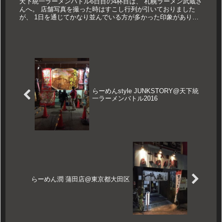
天下統一ラーメンバトル6日目の4杯目は、 札幌ラーメン武蔵さ
んへ。 店舗写真を撮った時はすこし行列が引いておりました
が、 1日を通じてかなり並んでいる方が多かった印象がありま
した。 今回武蔵さんが出されているのが、 「熟成焼き味噌ら
ーめん」...
らーめんstyle JUNKSTORY@天下統
一ラーメンバトル2016
らーめん潤 蒲田店@東京都大田区