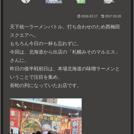
X
Facebook
LINE
コピー
2016.03.17
2017.03.20
天下統一ラーメンバトル、打ち合わせのため西梅田
スクエアへ。
もちろん今日の一杯も忘れずに。
今回は、北海道から出店の「札幌みそのマルエス」
さんに。
昨日の後半戦初日は、本場北海道の味噌ラーメンと
いうことで注目を集め、
長蛇の列になっていたお店です。