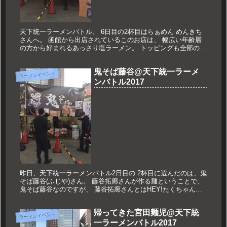
天下統一ラーメンバトル、 6日目の2杯目はらぁめん めんきち
さんへ。 函館から出店されているこのお店は、 幅広い年齢層
の方から好まれるあっさり塩ラーメン。 トッピングも全部のせ
して300円という魅力的なお店です！！ 今回出されているの
が、 ...
鬼そば藤谷@天下統一ラーメ
ラーメンイベント
ンバトル2017
昨日、天下統一ラーメンバトル2日目の 2杯目に選んだのは、鬼
そば藤谷(ふじや)さん。 藤谷拓廊さんが作る麺ということで、
鬼そば藤谷なのですが、 藤谷拓廊さんとはHEY!たくちゃんさ
んの本名なのです。 開会式ではステージでいきなりモノマネを
披...
帰ってきた宮田麺児@天下統
ラーメンイベント
一ラーメンバトル2017