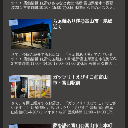
す！！ 店舗情報 お店:ひさみなと食堂 場所:富山県射水市西新
湊20-1 営業時間:10:30～15:00 定休日:水曜日 久世のオススメ
かけ中華 650円 メニュー 2021年6...
らぁ麺あり澤@富山市・県総
中部
近く
さて、今回ご紹介するお店は、 『らぁ麺あり澤』でございま
す！！ 店舗情報 お店:らぁ麺あり澤 場所:富山県富山市任海695-
3 営業時間:11:00～14:30 17:00～21:00 定休日:火曜日 久世のオ
ススメ 特製もりそば 1070...
ガッツリ！えびすこ@富山
富山県
市・富山駅前
さて、今回ご紹介するお店は、 『ガッツリ！えびすこ』でござ
います！！ 店舗情報 お店:ガッツリ！えびすこ 場所:富山県富
山市桜町1-4-20パティオさくら2F 営業時間:11:00～14:00 17:00
～24:30※LO 24:00 金土...
夢を語れ富山@富山市上本町
中部