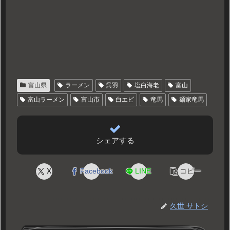
富山県
ラーメン
呉羽
塩白海老
富山
富山ラーメン
富山市
白エビ
竜馬
麺家竜馬
シェアする
X
Facebook
LINE
コピー
久世 サトシ