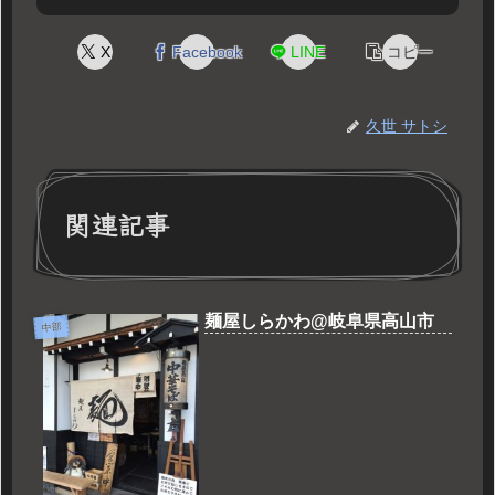
X
Facebook
LINE
コピー
久世 サトシ
関連記事
麺屋しらかわ@岐阜県高山市
中部