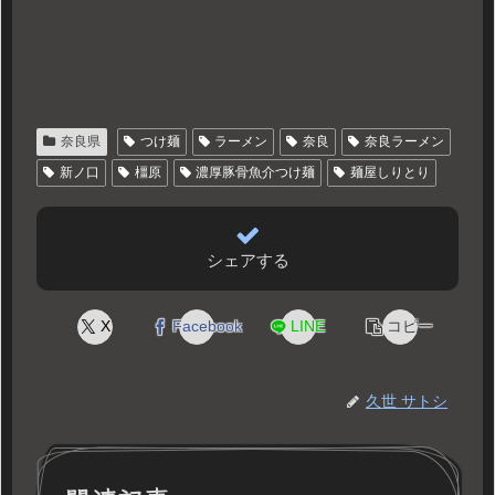
奈良県
つけ麺
ラーメン
奈良
奈良ラーメン
新ノ口
橿原
濃厚豚骨魚介つけ麺
麺屋しりとり
シェアする
X
Facebook
LINE
コピー
久世 サトシ