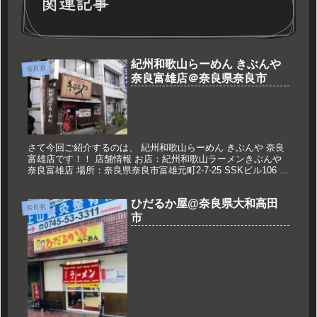
関連記事
紀州和歌山らーめん きぶんや
奈良県
奈良富雄店＠奈良県奈良市
さて今回ご紹介するのは、 紀州和歌山らーめん きぶんや 奈良
富雄店です！！ 店舗情報 お店：紀州和歌山ラーメンきぶんや
奈良富雄店 場所：奈良県奈良市富雄元町2-7-25 SSKビル106 営
業時間：11:00～14:30 18:00～23...
ひだるか屋@奈良県大和高田
奈良県
市