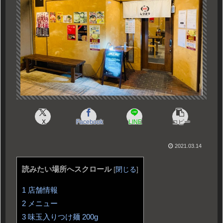
X
Facebook
LINE
コピー
2021.03.14
読みたい場所へスクロール
[
閉じる
]
1
店舗情報
2
メニュー
3
味玉入りつけ麺 200g