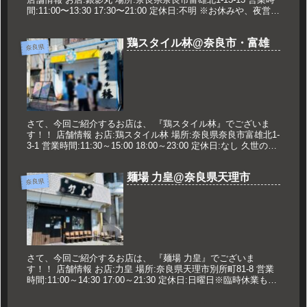
間:11:00〜13:30 17:30〜21:00 定休日:不明 ※お休みや、夜営業
のスープ残量については お店...
鶏スタイル林@奈良市・富雄
奈良県
さて、今回ご紹介するお店は、 『鶏スタイル林』でございま
す！！ 店舗情報 お店:鶏スタイル林 場所:奈良県奈良市富雄北1-
3-1 営業時間:11:30～15:00 18:00～23:00 定休日:なし 久世のオ
ススメ 〜極み濃度の〜鶏の味噌...
麺場 力皇@奈良県天理市
奈良県
さて、今回ご紹介するお店は、 『麺場 力皇』でございま
す！！ 店舗情報 お店:力皇 場所:奈良県天理市別所町81-8 営業
時間:11:00～14:30 17:00～21:30 定休日:日曜日※臨時休業も多
いのでTwitterで確認 久世のお...