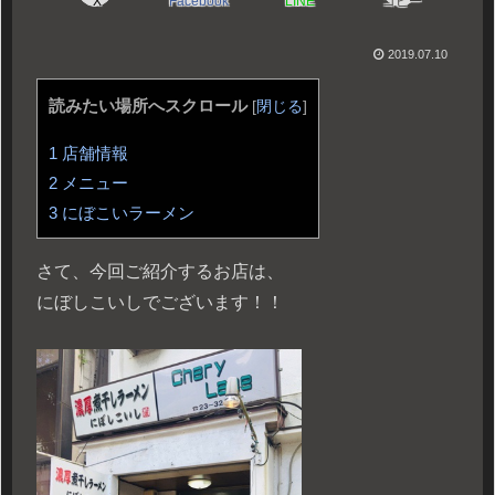
X
Facebook
LINE
コピー
2019.07.10
読みたい場所へスクロール
[
閉じる
]
1
店舗情報
2
メニュー
3
にぼこいラーメン
さて、今回ご紹介するお店は、
にぼしこいしでございます！！