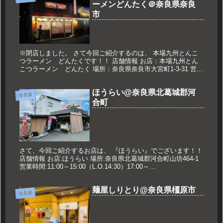
ーメンどんたく＠奈良県奈良
市
※閉店しました。 さて今回ご紹介するのは、 本場九州とんこ
つラーメン どんたくです！！ 店舗情報 お店：本場九州とん
こつラーメン どんたく 場所：奈良県奈良市大宮町1-3-31 営業
時間：11:00～14:30 17:00～23:00 定...
ほうらい@奈良県北葛城郡河
奈良県
合町
さて、今回ご紹介するお店は、 『ほうらい』でございます！！
店舗情報 お店:ほうらい 場所:奈良県北葛城郡河合町山坊464-1
営業時間:11:00～15:00（L.O.14:30）17:00～
23:00（L.O.22:00） 定休日:ほぼ...
麺屋しりとり@奈良県橿原市
奈良県