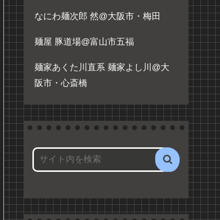
なにわ麺次郎 然@大阪市・梅田
麺屋 豚道場@富山市五福
麺家あくた川直系 麺家よし川@大
阪市・心斎橋