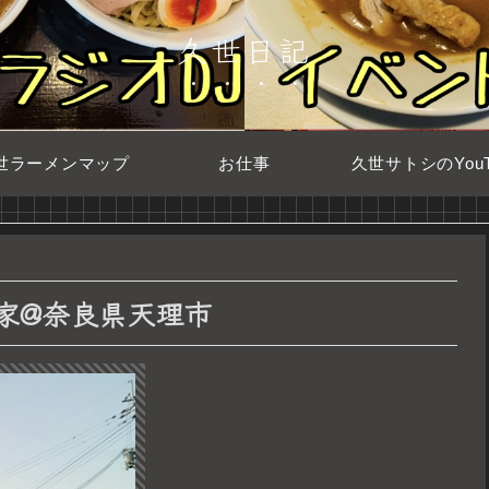
久世日記
世ラーメンマップ
お仕事
久世サトシのYouT
我道家@奈良県天理市