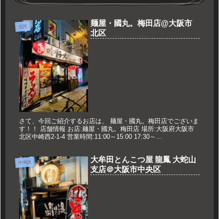
麺屋・國丸。梅田店@大阪市
北区
北区
さて、今回ご紹介するお店は、 麺屋・國丸。梅田店でございま
す！！ 店舗情報 お店:麺屋・國丸。梅田店 場所:大阪府大阪市
北区中崎西2-1-4 営業時間:11:00～15:00 17:30～
23:00(L.O22:30) 定休日:なし 久世の...
大牟田とんこつ屋 龍鳳 大蛇山
中央区
支店＠大阪市中央区