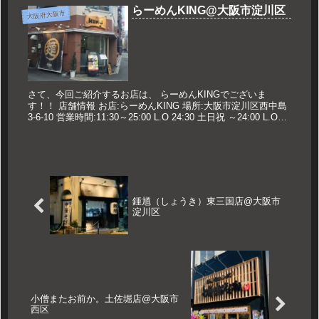
らーめんKING@大阪市淀川区
大阪府大阪市
さて、今回ご紹介するお店は、 らーめんKINGでございま
す！！ 店舗情報 お店:らーめんKING 場所:大阪市淀川区西中島
3-6-10 営業時間:11:30～25:00 L.O 24:30 土日祝 ～24:00 L.O
23:30 定休日:...
鍾馗（しょうき）東三国店@大阪市
淀川区
小僧またお前か。土佐堀店@大阪市
西区