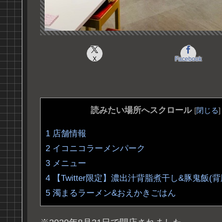
X
Facebook
読みたい場所へスクロール
[
閉じる
]
1
店舗情報
2
イコニコラーメンパーク
3
メニュー
4
【Twitter限定】濃出汁背脂煮干し&豚鬼飯(
5
濁まるラーメン&おえかきごはん