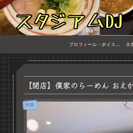
プロフィール・ボイスサンプル
久
【閉店】僕家のらーめん おえかき
中国