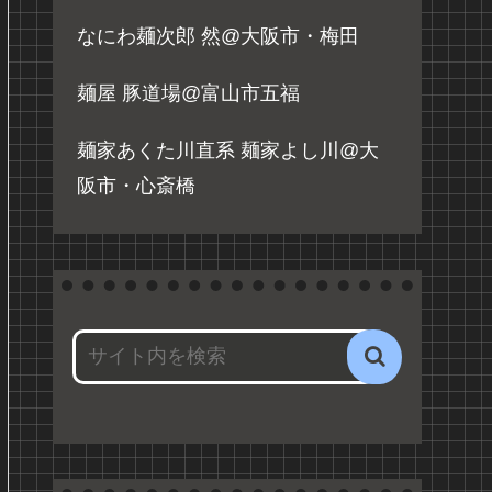
なにわ麺次郎 然@大阪市・梅田
麺屋 豚道場@富山市五福
麺家あくた川直系 麺家よし川@大
阪市・心斎橋