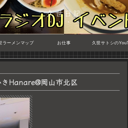
久世日記
世ラーメンマップ
お仕事
久世サトシのYouT
Hanare@岡山市北区