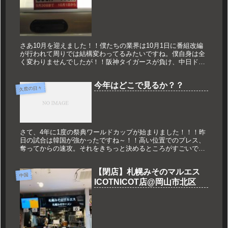
さあ10月を迎えました！！僕たちの業界は10月1日に番組改編
が行われて周りでは結構変わってるみたいですね。僕自身は全
く変わりませんでしたが！！阪神タイガースが負け、中日ドラ
ゴンズの優勝が決まりました。確かに強かった。なんでもナゴ
ヤドームで5...
今年はどこで見るか？？
久世の日々
さて、4年に1度の祭典ワールドカップが始まりました！！！昨
日の試合は韓国が強かったですね～！！高い位置でのプレス、
奪ってからの速攻。それをきちっと決めるところがすごいで
す。アジアの中で1つ抜けてる感じがします。そしてアメリ
カ！！イングランド...
【閉店】札幌みそのマルエス
中国
ICOTNICOT店@岡山市北区