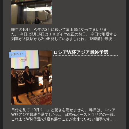
昨年の10月、今年の2月に続いて富山県にやってまいりまし
た。 今日は3月16日はＪＲダイヤ改正の前日。 今日で引退する
列車が大阪駅から2つ出発していきましたね。 18時前に最後の
出発をしたのは寝台特急日本海。 そして23時に最後の出発を控
え...
ロシアW杯アジア最終予選
久世の日々
日付を見て「9月？！」と驚きを隠せません。 昨日は、ロシア
W杯アジア最終予選でしたね。 日本vsオーストラリアの一戦。
これまでW杯予選で1度も勝つことが出来ていない相手です。
勝てばW杯出場が決定するそんな大事な試合で、 僕はパブリッ
クビ...