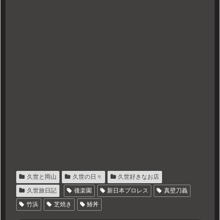
久世と岡山
久世の日々
久世好きなお店
久世旅日記
後楽園
新日本プロレス
真壁刀義
竹浜
芝焼き
鰆丼