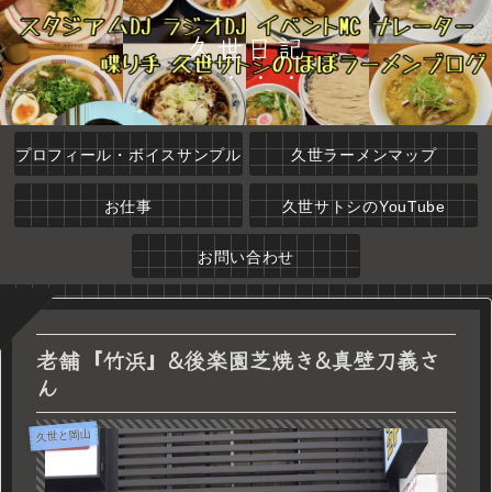
久世日記
プロフィール・ボイスサンプル
久世ラーメンマップ
お仕事
久世サトシのYouTube
お問い合わせ
老舗『竹浜』&後楽園芝焼き&真壁刀義さ
ん
久世と岡山