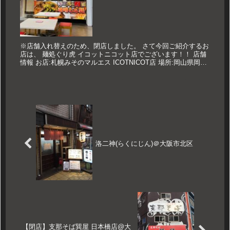
※店舗入れ替えのため、閉店しました。 さて今回ご紹介するお
店は、 麺処ぐり虎 イコットニコット店でございます！！ 店舗
情報 お店:札幌みそのマルエス ICOTNICOT店 場所:岡山県岡山
市北区駅前町1-8-18イコットニコット1F 営業時...
洛二神(らくにじん)＠大阪市北区
【閉店】支那そば巽屋 日本橋店@大