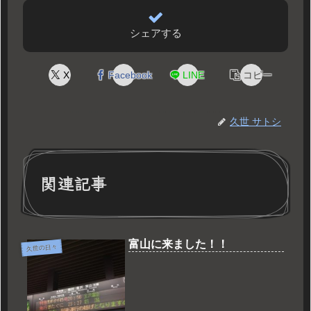
シェアする
X
Facebook
LINE
コピー
久世 サトシ
関連記事
富山に来ました！！
久世の日々