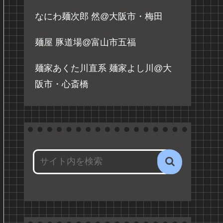
なにわ麺次郎 然@大阪市・梅田
麺屋 豚道場@富山市五福
麺家あくた川直系 麺家よし川@大
阪市・心斎橋