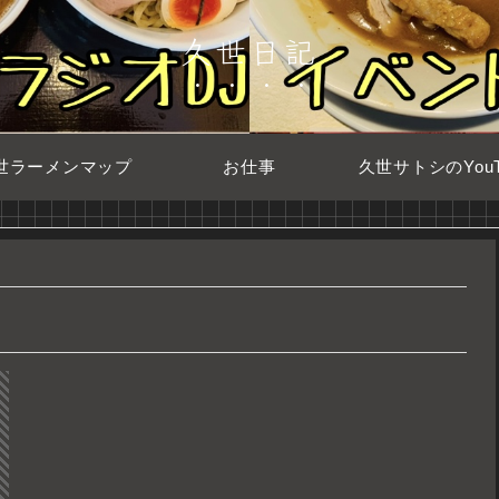
久世日記
世ラーメンマップ
お仕事
久世サトシのYouT