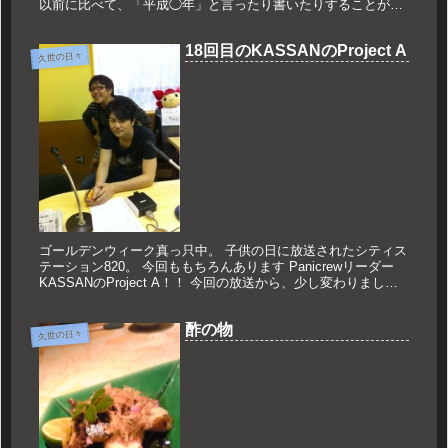
以前に比べて、「平成◯年」と言ったり書いたりすることが減
ったような気もします。 お正月はといえばなんでしょうか？？
...
18回目のKASSANのProject A
久世の日々
ゴールデンウィーク真っ只中。 子供の日に放送されたシティス
テーション820。 今回ももちろんあります Panicrewリーダー
KASSANのProject A！！ 今回の放送から、少し変わりまし
た。 メールを読むのもKASSANでございます...
酢の物
久世の日々