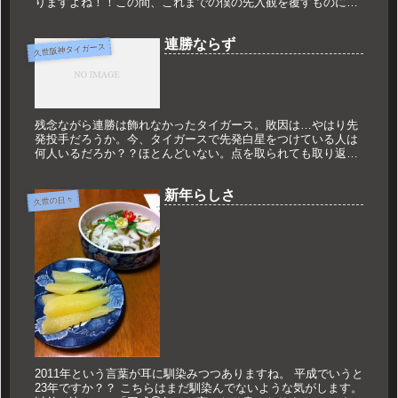
りますよね！！この間、これまでの僕の先入観を覆すものに出
会いました。僕の友人が九州を旅していた時、透明のイカに出
会ったと言ってい...
連勝ならず
久世阪神タイガース
残念ながら連勝は飾れなかったタイガース。敗因は…やはり先
発投手だろうか。今、タイガースで先発白星をつけている人は
何人いるだろか？？ほとんどいない。点を取られても取り返
す！！その方法で勝ってきているのだが、打ち崩せない時もあ
る。序盤の5失点は...
新年らしさ
久世の日々
2011年という言葉が耳に馴染みつつありますね。 平成でいうと
23年ですか？？ こちらはまだ馴染んでないような気がします。