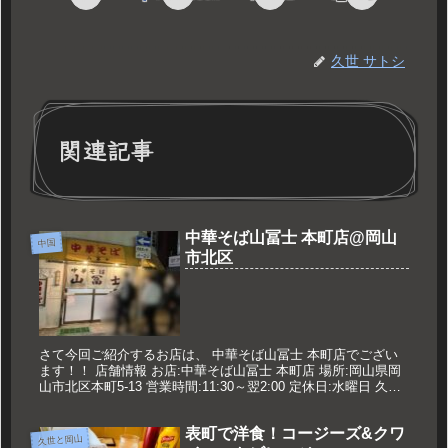
久世 サトシ
関連記事
中華そば山冨士 本町店@岡山
中国
市北区
さて今回ご紹介するお店は、 中華そば山冨士 本町店でござい
ます！！ 店舗情報 お店:中華そば山冨士 本町店 場所:岡山県岡
山市北区本町5-13 営業時間:11:30～翌2:00 定休日:水曜日 久世
のオススメ 中華そば 750円 メニュー ...
表町で洋食！コージーズ&クワ
久世と岡山