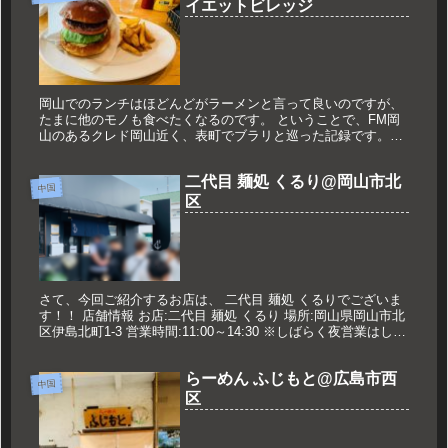
イエットビレッジ
岡山でのランチはほどんどがラーメンと言って良いのですが、
たまに他のモノも食べたくなるのです。 ということで、FM岡
山のあるクレド岡山近く、表町でブラリと巡った記録です。
Cozzy's（コージーズ） まずは『Cozzy's（コージーズ）』...
二代目 麺処 くるり@岡山市北
中国
区
さて、今回ご紹介するお店は、 二代目 麺処 くるりでございま
す！！ 店舗情報 お店:二代目 麺処 くるり 場所:岡山県岡山市北
区伊島北町1-3 営業時間:11:00～14:30 ※しばらく夜営業はしな
いとのこと 定休日:不定休※店主さんのT...
らーめん ふじもと@広島市西
中国
区