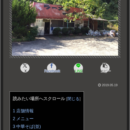
X
Facebook
LINE
コピー
2019.05.19
読みたい場所へスクロール
[
閉じる
]
1
店舗情報
2
メニュー
3
中華そば(並)