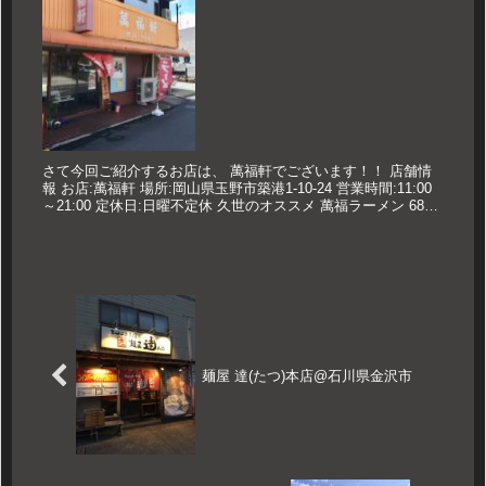
さて今回ご紹介するお店は、 萬福軒でございます！！ 店舗情
報 お店:萬福軒 場所:岡山県玉野市築港1-10-24 営業時間:11:00
～21:00 定休日:日曜不定休 久世のオススメ 萬福ラーメン 680
円 メニュー 2019年4月現在のメ...
麺屋 達(たつ)本店@石川県金沢市