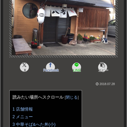
X
Facebook
LINE
コピー
2018.07.28
読みたい場所へスクロール
[
閉じる
]
1
店舗情報
2
メニュー
3
中華そば&へた丼(小)