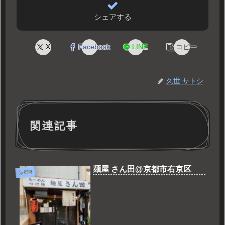
シェアする
X
Facebook
LINE
コピー
久世 サトシ
関連記事
麺屋 さん田@京都市右京区
京都府