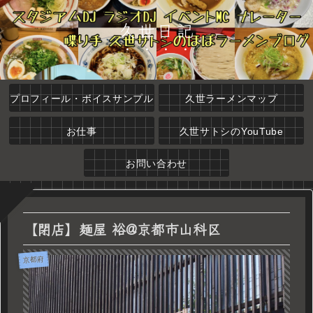
久世日記
プロフィール・ボイスサンプル
久世ラーメンマップ
お仕事
久世サトシのYouTube
お問い合わせ
【閉店】麺屋 裕@京都市山科区
京都府