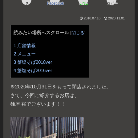
X
Facebook
LINE
コピー
2018.07.16
2020.11.01
読みたい場所へスクロール
[
閉じる
]
1
店舗情報
2
メニュー
3
蟹塩そば2018ver
4
蟹塩そば2016ver
※2020年10月31日をもって閉店されました。
さて、今回ご紹介するお店は、
麺屋 裕でございます！！