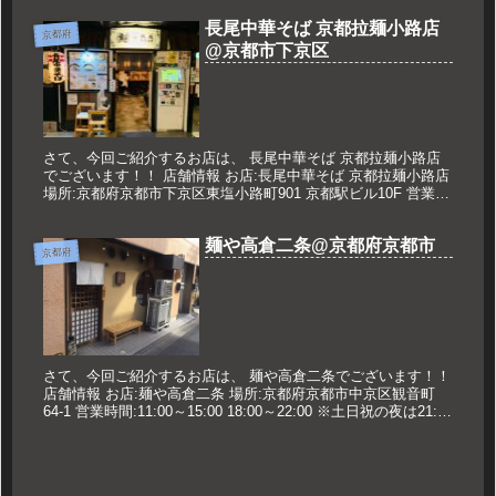
長尾中華そば 京都拉麺小路店
京都府
@京都市下京区
さて、今回ご紹介するお店は、 長尾中華そば 京都拉麺小路店
でございます！！ 店舗情報 お店:長尾中華そば 京都拉麺小路店
場所:京都府京都市下京区東塩小路町901 京都駅ビル10F 営業時
間:11:00～22:00 定休日:なし 久世のオス...
麺や高倉二条@京都府京都市
京都府
さて、今回ご紹介するお店は、 麺や高倉二条でございます！！
店舗情報 お店:麺や高倉二条 場所:京都府京都市中京区観音町
64-1 営業時間:11:00～15:00 18:00～22:00 ※土日祝の夜は21:00
まで※L.Oは10分前 定休...