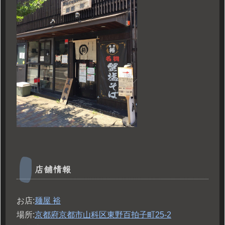
店舗情報
お店:
麺屋 裕
場所:
京都府京都市山科区東野百拍子町25-2