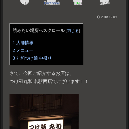
X
Facebook
LINE
コピー
2018.12.09
読みたい場所へスクロール
[
閉じる
]
1
店舗情報
2
メニュー
3
丸和つけ麺 中盛り
さて、今回ご紹介するお店は、
つけ麺丸和 名駅西店でございます！！