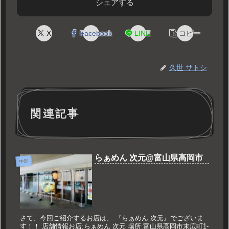
シェアする
X
Facebook
LINE
コピー
久世 サトシ
関連記事
らぁめん 次元@富山県高岡市
中部
さて、今回ご紹介するお店は、 『らぁめん 次元』でございま
す！！ 店舗情報お店:らぁめん 次元 場所:富山県高岡市末広町1-