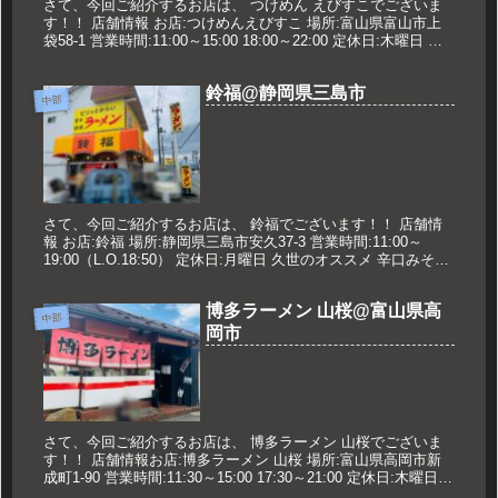
さて、今回ご紹介するお店は、 つけめん えびすこでございま
す！！ 店舗情報 お店:つけめんえびすこ 場所:富山県富山市上
袋58-1 営業時間:11:00～15:00 18:00～22:00 定休日:木曜日 久
世のオススメ 特製つけめん 変化...
鈴福@静岡県三島市
中部
さて、今回ご紹介するお店は、 鈴福でございます！！ 店舗情
報 お店:鈴福 場所:静岡県三島市安久37-3 営業時間:11:00～
19:00（L.O.18:50） 定休日:月曜日 久世のオススメ 辛口みそラ
ーメン 750円 メニュー 2020...
博多ラーメン 山桜@富山県高
中部
岡市
さて、今回ご紹介するお店は、 博多ラーメン 山桜でございま
す！！ 店舗情報お店:博多ラーメン 山桜 場所:富山県高岡市新
成町1-90 営業時間:11:30～15:00 17:30～21:00 定休日:木曜日
久世のオススメ ラーメン（バリカ...