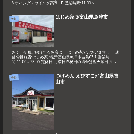
8 ウイング・ウイング高岡 1F 営業時間:11:00〜
21:30(L.O.21:00) 日曜 11:00～18:0...
はじめ家@富山県魚津市
中部
さて、今回ご紹介するお店は、 はじめ家でございます！！ 店
舗情報お店:はじめ家 場所:富山県魚津市吉島67-1 営業時
間:11:00～23:00 定休日:月曜日※祝日の場合は翌火曜日 久世の
オススメ 中盛ラーメン 820円 メニュー 201...
つけめん えびすこ@富山県富
中部
山市