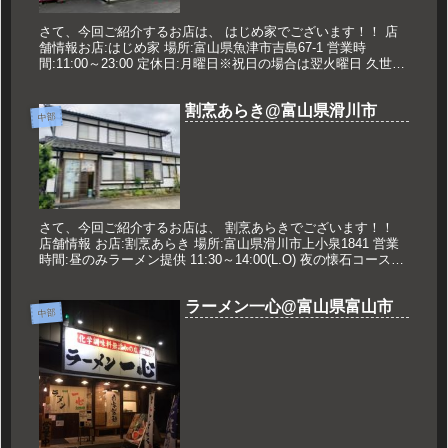
さて、今回ご紹介するお店は、 はじめ家でございます！！ 店
舗情報お店:はじめ家 場所:富山県魚津市吉島67-1 営業時
間:11:00～23:00 定休日:月曜日※祝日の場合は翌火曜日 久世の
オススメ 中盛ラーメン 820円 メニュー 201...
割烹あらき@富山県滑川市
中部
さて、今回ご紹介するお店は、 割烹あらきでございます！！
店舗情報 お店:割烹あらき 場所:富山県滑川市上小泉1841 営業
時間:昼のみラーメン提供 11:30～14:00(L.O) 夜の懐石コースは
完全予約制 定休日:不定休※お店HP、I...
ラーメン一心@富山県富山市
中部