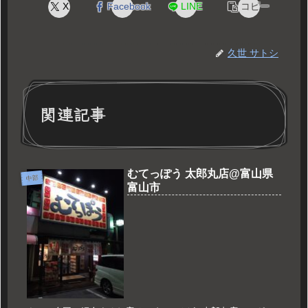
X
Facebook
LINE
コピー
久世 サトシ
関連記事
むてっぽう 太郎丸店@富山県
中部
富山市