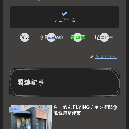
シェアする
X
Facebook
LINE
コピー
久世 サトシ
関連記事
らーめん FLYINGチキン野郎@
滋賀県
滋賀県草津市