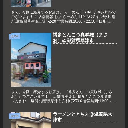
さて、今回ご紹介するお店は、 らーめん FLYINGチキン野郎で
ございます！！ 店舗情報 お店:らーめん FLYINGチキン野郎 場
所:滋賀県草津市上笠4-2-28 営業時間:10:00〜22:30※日夜は
21:00まで 定休日:月曜日 久...
博多とんこつ真咲雄（まさ
滋賀県
お）@滋賀県草津市
さて、今回ご紹介するお店は、 『博多とんこつ真咲雄（まさ
お）』でございます！！ 店舗情報 お店:博多とんこつ真咲雄
（まさお） 場所:滋賀県草津市穴村町250-6 営業時間:11:00～
14:45 17:00～21:00 定休日:無休 久世の...
ラーメンととち丸@滋賀県大
滋賀県
津市