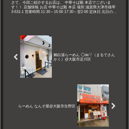
さて、今回ご紹介するお店は、 中華そば殿 本店でございま
す！！ 店舗情報 お店:中華そば殿 本店 場所:滋賀県大津市雄琴
3-531-1 営業時間:11:30～15:00 17:30～翌2:00 定休日:元日のみ
久世のおすすめ スタミナチャ...
鯛白湯らーめん ◯de▽（まるでさん
かく）@大阪市淀川区
らーめん なんぞ屋@大阪市生野区