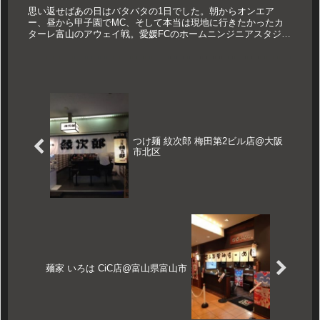
思い返せばあの日はバタバタの1日でした。朝からオンエア
ー、昼から甲子園でMC、そして本当は現地に行きたかったカ
ターレ富山のアウェイ戦。愛媛FCのホームニンジニアスタジア
ムに乗り込みました。相手はカターレが目標とする中位にい
て、プレーオフの圏...
つけ麺 紋次郎 梅田第2ビル店@大阪
市北区
麺家 いろは CiC店@富山県富山市