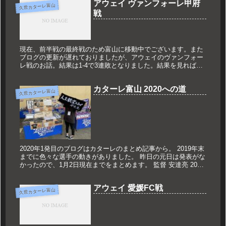
アウェイ ヴァンフォーレ甲府
久世カターレ富山
戦
現在、前半戦の最終戦のため富山に移動中でございます。また
ブログの更新が遅れておりましたが、アウェイのヴァンフォー
レ戦のお話。結果は1-4で3連敗となりました。結果を見れば惜
敗とは言えない数字ですね。まず前半に先制されてから後半。
木村勝太選手...
カターレ富山 2020への道
久世カターレ富山
2020年1発目のブログはカターレのまとめ記事から。 2019年末
までに色々な選手の動きがありました。 昨日の元日は発表がな
かったので、1月2日現在までをまとめます。 監督 安達亮 2019
年11月に続投発表 「人生観変えます！」などインパ...
アウェイ 愛媛FC戦
久世カターレ富山