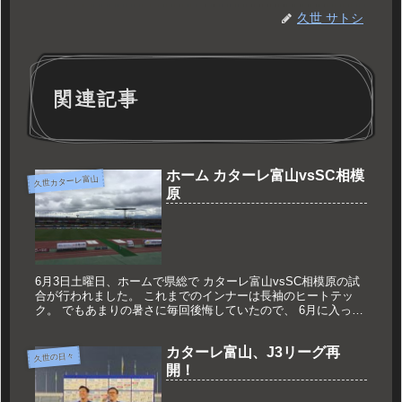
久世 サトシ
関連記事
ホーム カターレ富山vsSC相模
久世カターレ富山
原
6月3日土曜日、ホームで県総で カターレ富山vsSC相模原の試
合が行われました。 これまでのインナーは長袖のヒートテッ
ク。 でもあまりの暑さに毎回後悔していたので、 6月に入った
こともあり半袖で到着したら予想外の寒さ。 どんよりしたお天
気の...
カターレ富山、J3リーグ再
久世の日々
開！