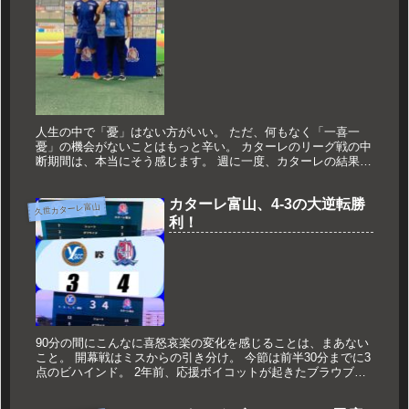
人生の中で「憂」はない方がいい。 ただ、何もなく「一喜一
憂」の機会がないことはもっと辛い。 カターレのリーグ戦の中
断期間は、本当にそう感じます。 週に一度、カターレの結果は
どうなった？と確認することが、 一つの人生の楽しみになって
るんですね...
カターレ富山、4-3の大逆転勝
久世カターレ富山
利！
90分の間にこんなに喜怒哀楽の変化を感じることは、まあない
こと。 開幕戦はミスからの引き分け。 今節は前半30分までに3
点のビハインド。 2年前、応援ボイコットが起きたブラウブリ
ッツ戦のように折れてしまったかのように感じた前半。 「絶対
昇格...