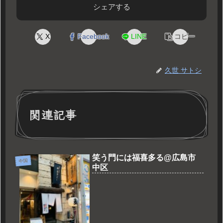
シェアする
X
Facebook
LINE
コピー
久世 サトシ
関連記事
笑う門には福喜多る@広島市
中国
中区