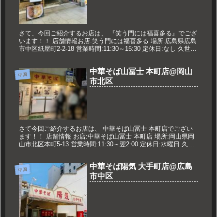
さて、今回ご紹介するお店は、 『笑う門には福喜多る』でござ
います！！ 店舗情報お店:笑う門には福喜多る 場所:広島県広島
市中区紙屋町2-2-18 営業時間:11:30～15:30 定休日:なし 久世の
オススメ 三そば 花盛チャーシュー 14...
中華そば山冨士 本町店@岡山
中国
市北区
さて今回ご紹介するお店は、 中華そば山冨士 本町店でござい
ます！！ 店舗情報 お店:中華そば山冨士 本町店 場所:岡山県岡
山市北区本町5-13 営業時間:11:30～翌2:00 定休日:水曜日 久世
のオススメ 中華そば 750円 メニュー ...
中華そば陽気 大手町店@広島
中国
市中区