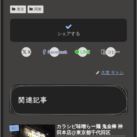
東京
関東
シェアする
X
Facebook
LINE
コピー
久世 サトシ
関連記事
カラシビ味噌らー麺 鬼金棒 神
東京
田本店@東京都千代田区