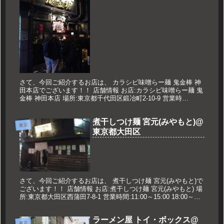
さて、今回ご紹介するお店は、 カラシビ味噌らー麺 鬼金棒 神
田本店でございます！！ 店舗情報 お店:カラシビ味噌らー麺 鬼
金棒 神田本店 場所:東京都千代田区鍛冶町2-10-9 営業時
間:11:00～21:30L.O ※日曜日のみ11:00...
煮干しつけ麺 宮元(みやもと)@
東京
東京都大田区
さて、今回ご紹介するお店は、 煮干しつけ麺 宮元(みやもと)で
ございます！！ 店舗情報 お店:煮干しつけ麺 宮元(みやもと) 場
所:東京都大田区西蒲田7-8-1 営業時間:11:00～15:00 18:00～
21:00 定休日:年中無休 久...
ラーメン屋 トイ・ボックス@
東京