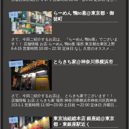
久世のオススメ らーめん 900円 メニ...
らーめん 鴨to葱@東京都・御
東京
徒町
さて、今回ご紹介するお店は、 『らーめん 鴨to葱』でございま
す！！ 店舗情報 お店:らーめん 鴨to葱 場所:東京都台東区上野
6-4-15 営業時間:10:00～22:30 定休日:なし 久世のオススメ 鴨
らーめん 980円 鴨親子丼（小...
とらきち家@神奈川県横浜市
神奈川県
さて、今回ご紹介するお店は、 とらきち家でございます！！
店舗情報 お店:とらきち家 場所:神奈川県横浜市神奈川区西神奈
川3-1-1 営業時間:11:00〜23:00 土日祝 〜22:00 定休日:月曜日
久世のオススメ ラーメン 650円...
東京油組総本店 銀座組@東京
東京
都・東銀座駅近く