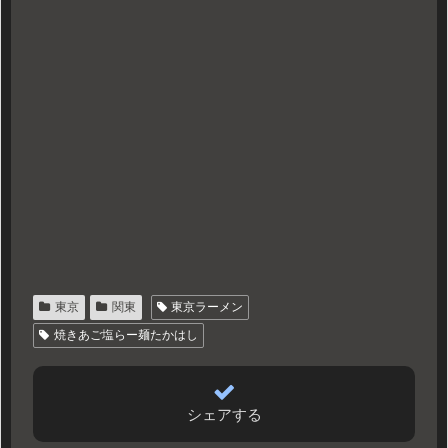
東京
関東
東京ラーメン
焼きあご塩らー麺たかはし
シェアする