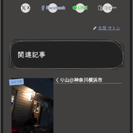
X
Facebook
LINE
コピー
久世 サトシ
関連記事
くり山@神奈川横浜市
神奈川県