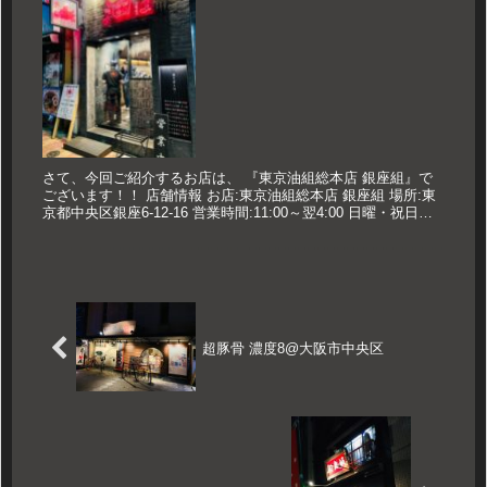
さて、今回ご紹介するお店は、 『東京油組総本店 銀座組』で
ございます！！ 店舗情報 お店:東京油組総本店 銀座組 場所:東
京都中央区銀座6-12-16 営業時間:11:00～翌4:00 日曜・祝日
11:00～21:00 定休日:なし※年末...
超豚骨 濃度8@大阪市中央区