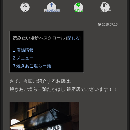
X
Facebook
LINE
コピー
2019.07.13
読みたい場所へスクロール
[
閉じる
]
1
店舗情報
2
メニュー
3
焼きあご塩らー麺
さて、今回ご紹介するお店は、
焼きあご塩らー麺たかはし 銀座店でございます！！