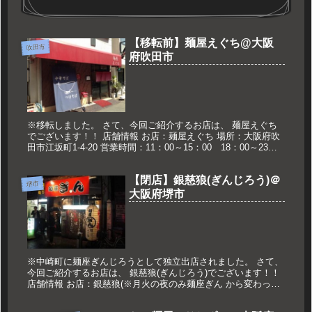
【移転前】麺屋えぐち@大阪
吹田市
府吹田市
※移転しました。 さて、今回ご紹介するお店は、 麺屋えぐち
でございます！！ 店舗情報 お店：麺屋えぐち 場所：大阪府吹
田市江坂町1-4-20 営業時間：11：00～15：00 18：00～23：
00 ※日祝夜は22：00まで 定休日：月曜日...
【閉店】銀慈狼(ぎんじろう)＠
堺市
大阪府堺市
※中崎町に麺座ぎんじろうとして独立出店されました。 さて、
今回ご紹介するお店は、 銀慈狼(ぎんじろう)でございます！！
店舗情報 お店：銀慈狼(※月火の夜のみ麺座ぎん から変わって
営業) 場所：大阪府堺市堺区北瓦町2-3-23 営業時間：月...