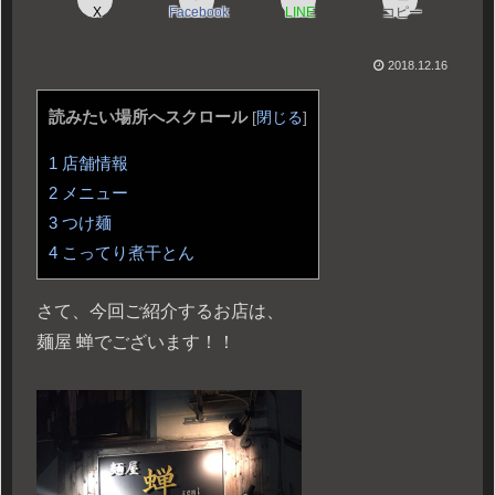
X
Facebook
LINE
コピー
2018.12.16
読みたい場所へスクロール
[
閉じる
]
1
店舗情報
2
メニュー
3
つけ麺
4
こってり煮干とん
さて、今回ご紹介するお店は、
麺屋 蝉でございます！！