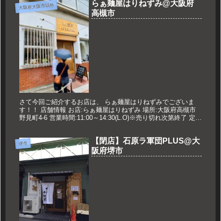
らぁ麺屋はりねずみ@大阪府
大阪府大阪市以外
高槻市
さて今回ご紹介するお店は、 らぁ麺屋はりねずみでございま
す！！ 店舗情報 お店:らぁ麺屋はりねずみ 場所:大阪府高槻市
野見町4-6 営業時間:11:00～14:30(L.O)※売り切れ次第終了 定休
日:不定休※休みについては「女将のブログ」...
【閉店】石原ラ軍団PLUS@大
堺市
阪府堺市