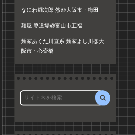
なにわ麺次郎 然@大阪市・梅田
麺屋 豚道場@富山市五福
麺家あくた川直系 麺家よし川@大
阪市・心斎橋