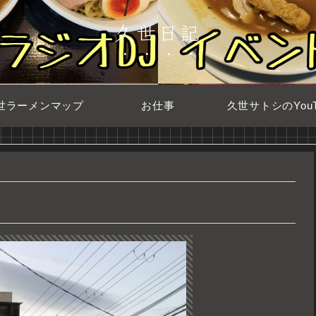
久世日記
世ラーメンマップ
お仕事
久世サトシのYouT