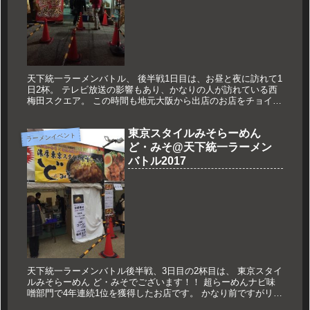
天下統一ラーメンバトル、 後半戦1日目は、お昼と夜に訪れて1
日2杯。 テレビ放送の影響もあり、かなりの人が訪れている西
梅田スクエア。 この時間も地元大阪から出店のお店をチョイ
ス。 望麺会でもお会いした井川店主の、らーめんstyle JUNK...
東京スタイルみそらーめん
ラーメンイベント
ど・みそ@天下統一ラーメン
バトル2017
天下統一ラーメンバトル後半戦、3日目の2杯目は、 東京スタイ
ルみそらーめん ど・みそでございます！！ 超らーめんナビ味
噌部門で4年連続1位を獲得したお店です。 かなり前ですがリン
カーンという番組のラーメン企画で、 ナイツの土屋さんが取り