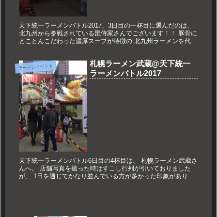
天下統一ラーメンバトル2017、3日目の一杯目に選んだのは、
北九州から参戦されている毘侍家さんでございます！！ 豚骨に
とことんこだわった濃厚スープが特徴の 北九州ラーメンを代表
するパイオニアが大阪上陸です。 その名も「北九州美白乳豚ス
ープ...
札幌ラーメン武蔵@天下統一
ラーメンイベント
ラーメンバトル2017
天下統一ラーメンバトル6日目の4杯目は、 札幌ラーメン武蔵さ
んへ。 店舗写真を撮った時はすこし行列が引いておりました
が、 1日を通じてかなり並んでいる方が多かった印象がありま
した。 今回武蔵さんが出されているのが、 「熟成焼き味噌ら
ーめん」...