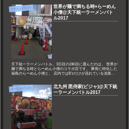
上げ...
世界が麺で満ちる時×らーめん
ラーメンイベント
小僧@天下統一ラーメンバト
ル2017
天下統一ラーメンバトル、3日目の2杯目に選んだのは、 世界が
麺で満ちる時とらーめん小僧のコラボ店です。 豚骨に特化した
福島のらーめん小僧と、 店内ではB'zだけが流れている淡路の
醤油ラーメン専門店、 世界が麺で満ちる時のコラボレーション
なの...
北九州 毘侍家(ビジャ)@天下統
ラーメンイベント
一ラーメンバトル2017