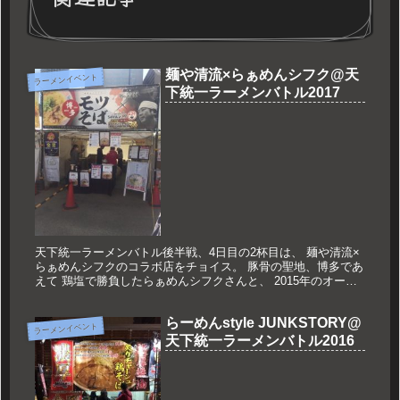
麺や清流×らぁめんシフク@天
ラーメンイベント
下統一ラーメンバトル2017
天下統一ラーメンバトル後半戦、4日目の2杯目は、 麺や清流×
らぁめんシフクのコラボ店をチョイス。 豚骨の聖地、博多であ
えて 鶏塩で勝負したらぁめんシフクさんと、 2015年のオープ
ン以来なにかと話題を呼ぶ 大東の麺や清流さんのコラボ店で
す。...
らーめんstyle JUNKSTORY@
ラーメンイベント
天下統一ラーメンバトル2016