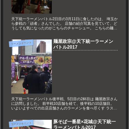
天下統一ラーメンバトル2日目の3月11日に食したのは、 埼玉か
ら参戦の「頑者」さんでした。 店舗の紹介写真を見ていて、ど
うしても気になったのがこちらのチャーシュー。 こちらの麺は
「ドデカチャーシュー濃厚魚介豚骨ラーメン」です。 見るから
に濃...
麺屋政宗@天下統一ラーメン
ラーメンイベント
バトル2017
天下統一ラーメンバトル後半戦、5日目の2杯目は 麺屋政宗さん
に訪問しました。 前半戦10店舗を経て、後半戦の10店舗目。
いよいよすべての出店店舗さんのラーメンを食べ尽くす ラスト
となりました。 昨年に引き続き宮城県仙台から出店の麺屋政宗
さ...
豚そば一番星×花城@天下統一
ラーメンイベント
ラーメンバトル2017