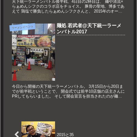
天下統一ラーメンバトル後半戦、4日目の2杯目は、 麺や清流×
らぁめんシフクのコラボ店をチョイス。 豚骨の聖地、博多であ
えて 鶏塩で勝負したらぁめんシフクさんと、 2015年のオープ
ン以来なにかと話題を呼ぶ 大東の麺や清流さんのコラボ店で
す。...
麺処 若武者@天下統一ラーメ
ラーメンイベント
ンバトル2017
今日から開催の天下統一ラーメンバトル。 3月15日から20日ま
でが前半戦ということで、 開会式では前半10店舗の店主さんに
PRしてもらいました。 そして開会宣言を担当されたのが麺処
若武者の山本さん。 ということで、初日の2店舗目はこちらに
い...
2015と35