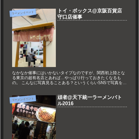
トイ・ボックス@京阪百貨店
ラーメンイベント
守口店催事
なかなか催事にはいかないタイプなのですが、関西初上陸とな
る東京の超有名店とあれば…やっぱり行っておきたくなるも
の。 こんなに写真見ることある？というくらいSNSで写真を見
て、催事終盤に訪れることにしました。 場所は京阪百貨店 守
口店8階の催...
頑者@天下統一ラーメンバト
ラーメンイベント
ル2016