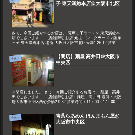
子 東天満総本店@大阪市北区
さて、今回ご紹介するお店は、 薩摩っ子ラーメン 東天満総本
店でございます！！ 店舗情報 お店:元祖ニンニクラーメン薩摩
っ子 東天満総本店 場所:大阪府大阪市北区天満1-26-12 営業時
間:24時間営業 定休日:なし 久世のオススメ ラーメ...
【閉店】麺屋 高井田＠大阪市
中央区
中央区
※閉店しました。 さて、今回ご紹介するお店は、 麺屋 高井
田でございます！！ 店舗情報 お店：麺屋 高井田 場所：大阪
府大阪市中央区西心斎橋2-9-32 営業時間：11：00～17：00 定
休日：土曜日 久世のおススメ 激辛スジカレーラーメ...
青葉らあめん ほんまもん屋@
中央区
大阪市中央区