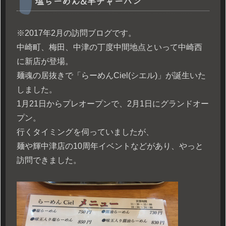
塩らーめん&半チャーハン
※2017年2月の訪問ブログです。
中崎町、梅田、中津の丁度中間地点といって中崎西
に新店が登場。
麺魂の居抜きで「らーめんCiel(シエル)」が誕生いた
しました。
1月21日からプレオープンで、2月1日にグランドオー
プン。
行くタイミングを伺っていましたが、
麺や輝中津店の10周年イベントなどがあり、やっと
訪問できました。