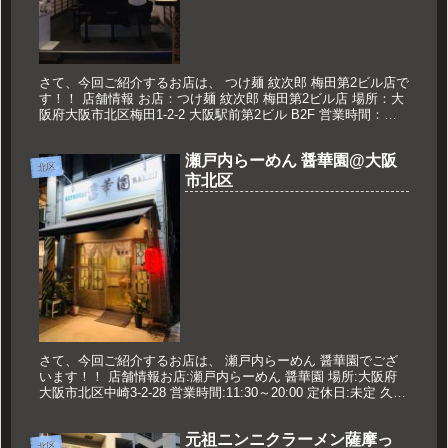
さて、今回ご紹介するお店は、 つけ麺 紋次郎 梅田第2ビル店で
す！！ 店舗情報 お店：つけ麺 紋次郎 梅田第2ビル店 場所：大
阪府大阪市北区梅田1-2-2 大阪駅前第2ビル B2F 営業時間：
11：00～23：00 定休日：なし 久世のおス...
瀬戸内らーめん 醤華園@大阪
北区
市北区
さて、今回ご紹介するお店は、 瀬戸内らーめん 醤華園でござ
います！！ 店舗情報お店:瀬戸内らーめん 醤華園 場所:大阪府
大阪市北区中崎3-2-28 営業時間:11:30～20:00 定休日:未定 久世
のオススメ 醤油らーめん 880円 メニ...
元祖ニンニクラーメン薩摩っ
北区