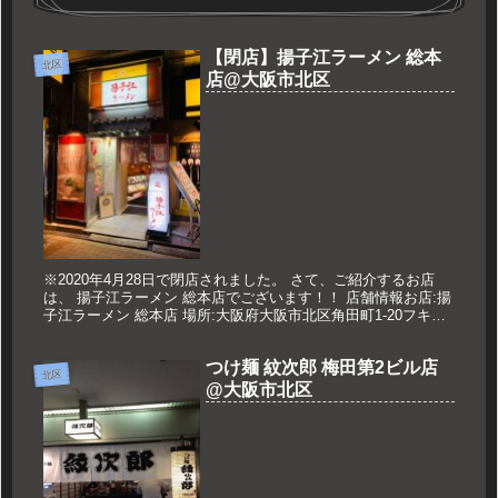
【閉店】揚子江ラーメン 総本
北区
店@大阪市北区
※2020年4月28日で閉店されました。 さて、ご紹介するお店
は、 揚子江ラーメン 総本店でございます！！ 店舗情報お店:揚
子江ラーメン 総本店 場所:大阪府大阪市北区角田町1-20フキヤ
ビルB1F 営業時間:10:30～23:00 (L....
つけ麺 紋次郎 梅田第2ビル店
北区
@大阪市北区