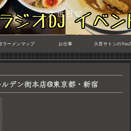
久世日記
世ラーメンマップ
お仕事
久世サトシのYouT
ールデン街本店@東京都・新宿