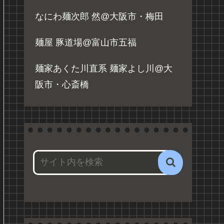
なにわ麺次郎 然@大阪市・梅田
麺屋 豚道場@富山市五福
麺家あくた川直系 麺家よし川@大
阪市・心斎橋