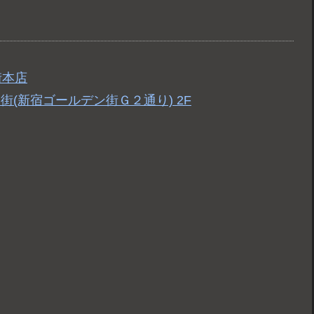
街本店
ン街(新宿ゴールデン街Ｇ２通り) 2F