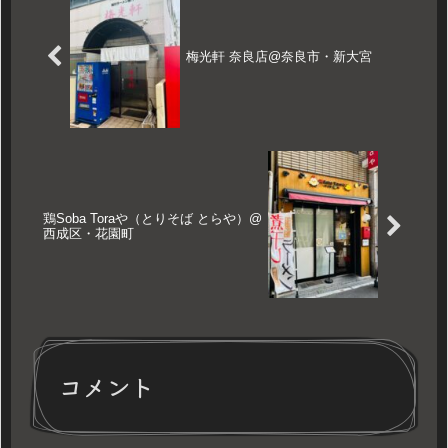
梅光軒 奈良店@奈良市・新大宮
鶏Soba Toraや（とりそば とらや）@
西成区・花園町
コメント