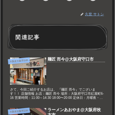
久世 サトシ
関連記事
麺匠 而今@大阪府守口市
大阪府大阪市以外
さて、今回ご紹介するお店は、 『麺匠 而今』でございま
す！！ 店舗情報 お店：麺匠 而今 場所：大阪府守口市紅屋町6-
16 営業時間：11:00～14:30 18:00〜20:00 定休日：月曜夜・火
曜日 久世のおススメ 特製醤油 1100...
ラーメンあおやま@大阪府枚
大阪府大阪市以外
方市