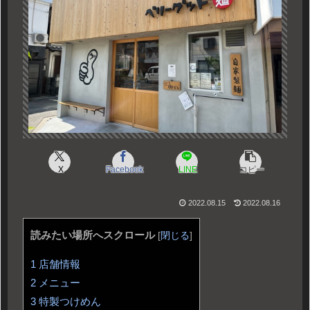
X
Facebook
LINE
コピー
2022.08.15
2022.08.16
読みたい場所へスクロール
[
閉じる
]
1
店舗情報
2
メニュー
3
特製つけめん