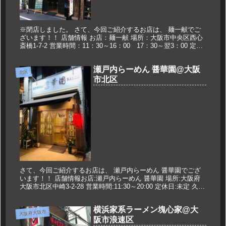
※閉店しました。 さて、今回ご紹介するお店は、 麺一献でご
ざいます！！ 店舗情報 お店：麺一献 場所：大阪市中央区西心
斎橋1-7-2 営業時間：11：30～16：00 17：30～翌3：00 定休
日：水曜日 久世のおススメ 濃鰹らーめん 7...
瀬戸内らーめん 醤華園@大阪
北区
市北区
さて、今回ご紹介するお店は、 瀬戸内らーめん 醤華園でござ
います！！ 店舗情報お店:瀬戸内らーめん 醤華園 場所:大阪府
大阪市北区中崎3-2-28 営業時間:11:30～20:00 定休日:未定 久世
のオススメ 醤油らーめん 880円 メニ...
横浜家系ラーメン塊心家@大
大阪府大阪市
阪市浪速区