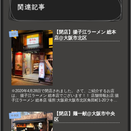
関連記事
【閉店】揚子江ラーメン 総本
北区
店@大阪市北区
※2020年4月28日で閉店されました。 さて、ご紹介するお店
は、 揚子江ラーメン 総本店でございます！！ 店舗情報お店:揚
子江ラーメン 総本店 場所:大阪府大阪市北区角田町1-20フキヤ
ビルB1F 営業時間:10:30～23:00 (L....
【閉店】麺一献@大阪市中央
中央区
区