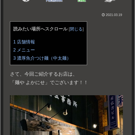
X
Facebook
LINE
コピー
2021.03.19
読みたい場所へスクロール
[
閉じる
]
1
店舗情報
2
メニュー
3
濃厚魚介つけ麺（中太麺）
さて、今回ご紹介するお店は、
「麺や よかにせ」でございます！！