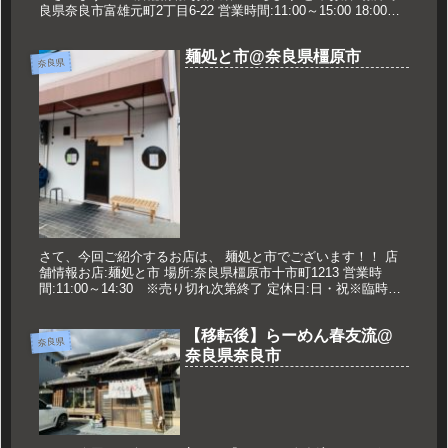
良県奈良市富雄元町2丁目6-22 営業時間:11:00～15:00 18:00～
22:00 定休日:火曜日・第3月曜日...
麺処と市@奈良県橿原市
奈良県
さて、今回ご紹介するお店は、 麺処と市でございます！！ 店
舗情報お店:麺処と市 場所:奈良県橿原市十市町1213 営業時
間:11:00～14:30 ※売り切れ次第終了 定休日:日・祝※臨時休
業はお店Twitterを確認 久世のオススメ 味玉...
【移転後】らーめん春友流@
奈良県
奈良県奈良市