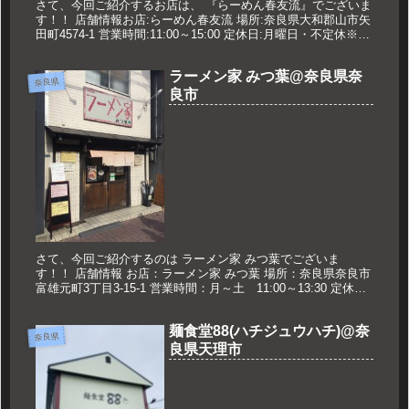
さて、今回ご紹介するお店は、 『らーめん春友流』でございま
す！！ 店舗情報お店:らーめん春友流 場所:奈良県大和郡山市矢
田町4574-1 営業時間:11:00～15:00 定休日:月曜日・不定休※お
店のTwitterを確認 久世のおすすめ ...
ラーメン家 みつ葉@奈良県奈
奈良県
良市
さて、今回ご紹介するのは ラーメン家 みつ葉でございま
す！！ 店舗情報 お店：ラーメン家 みつ葉 場所：奈良県奈良市
富雄元町3丁目3-15-1 営業時間：月～土 11:00～13:30 定休
日：日祝 ※臨時休業、限定夜営業などの情報はみつ葉...
麺食堂88(ハチジュウハチ)@奈
奈良県
良県天理市