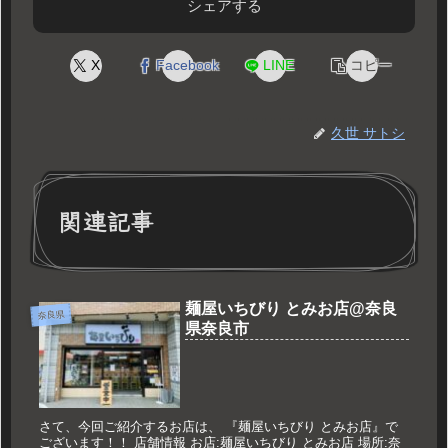
シェアする
X
Facebook
LINE
コピー
久世 サトシ
関連記事
麺屋いちびり とみお店@奈良
奈良県
県奈良市
さて、今回ご紹介するお店は、 『麺屋いちびり とみお店』で
ございます！！ 店舗情報 お店:麺屋いちびり とみお店 場所:奈