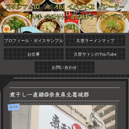
久世日記
プロフィール・ボイスサンプル
久世ラーメンマップ
お仕事
久世サトシのYouTube
お問い合わせ
煮干し一直線@奈良県北葛城郡
奈良県