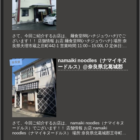
さて、今回ご紹介するお店は、 麺食堂88(ハチジュウハチ)でご
ざいます！！ 店舗情報 お店:麺食堂88(ハチジュウハチ) 場所:奈
良県天理市蔵之庄町442-1 営業時間:11:00～15:00L.O 定休日:火
曜日・水曜日 久世のオススメ ...
namaiki noodles（ナマイキヌ
奈良県
ードルス）@奈良県北葛城郡
さて、今回ご紹介するお店は、 namaiki noodles（ナマイキヌ
ードルス）でございます！！ 店舗情報 お店:namaiki
noodles（ナマイキヌードルス） 場所:奈良県北葛城郡王寺町久
度2-14-12 営業時間:11:30～1...