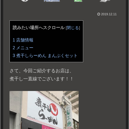
X
Facebook
LINE
コピー
2019.12.11
読みたい場所へスクロール
[
閉じる
]
1
店舗情報
2
メニュー
3
煮干しらーめん まんぷくセット
さて、今回ご紹介するお店は、
煮干し一直線でございます！！