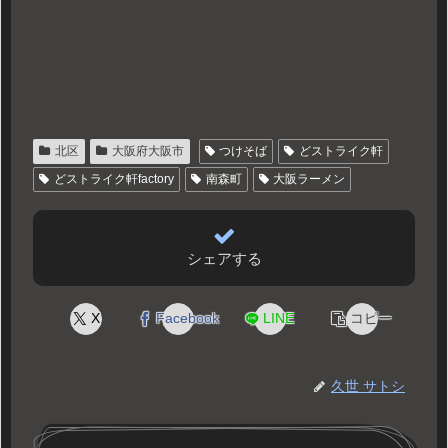
北区
大阪府大阪市
つけそば
どストライク軒
どストライク軒factory
南森町
大阪ラーメン
シェアする
X
Facebook
LINE
コピー
久世 サトシ