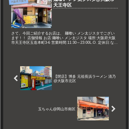
大阪府大阪市
天王寺区
さて、今回ご紹介するお店は、 麺喰い メン太ジスタでござい
ます！！ 店舗情報 お店:麺喰い メン太ジスタ 場所:大阪府大阪
市天王寺区玉造本町3-6 営業時間:11:30～23:00L.O. 定休日:なし
久世のオススメ 醤油メン太そば 79...
【閉店】博多 元祖長浜ラーメン 清乃
@大阪市北区
玉ちゃん@岡山市南区