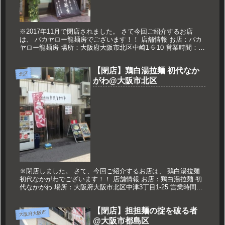
※2017年11月で閉店されました。 さて今回ご紹介するお店
は、 バカヤロー龍麺房でございます！！ 店舗情報 お店：バカ
ヤロー龍麺房 場所：大阪府大阪市北区中崎1-6-10 営業時間：
11：00～16：00 17：30～23：00 定休日：...
【閉店】鶏白湯拉麺 初代なか
北区
がわ@大阪市北区
※閉店しました。 さて、今回ご紹介するお店は、 鶏白湯拉麺
初代なかがわでございます！！ 店舗情報 お店：鶏白湯拉麺 初
代なかがわ 場所：大阪府大阪市北区中津3丁目1-25 営業時間：
11：00～23：00(L.O 22:30) 定休日：な...
【閉店】担担麺の掟を破る者
大阪府大阪市
@大阪市都島区