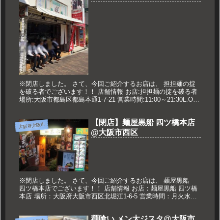
※閉店しました。 さて、今回ご紹介するお店は、 担担麺の掟
を破る者でございます！！ 店舗情報 お店:担担麺の掟を破る者
場所:大阪市都島区都島本通1-7-21 営業時間:11:00～21:30L.O
※ミンチがなくなるまで 定休日:火曜日 ...
【閉店】麺屋黒船 四ツ橋本店
大阪府大阪市
@大阪市西区
※閉店しました。 さて、今回ご紹介するお店は、 麺屋黒船
四ツ橋本店でございます！！ 店舗情報 お店：麺屋黒船 四ツ橋
本店 場所：大阪府大阪市西区北堀江1-6-5 営業時間：月火水
11：00～翌2：00 金土 11：00～5：00 木日祝...
麺喰い メン太ジスタ@大阪市