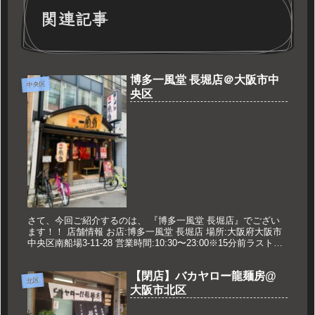
関連記事
博多一風堂 長堀店＠大阪市中
中央区
央区
さて、今回ご紹介するのは、 『博多一風堂 長堀店』でござい
ます！！ 店舗情報 お店:博多一風堂 長堀店 場所:大阪府大阪市
中央区南船場3-11-28 営業時間:10:30〜23:00※15分前ラストオ
ーダー 定休日:月曜日 博多一風堂のホー...
【閉店】バカヤロー龍麺房@
北区
大阪市北区