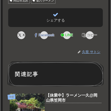
岡山市北区
金八ラーメン
シェアする
X
Facebook
LINE
コピー
久世 サトシ
関連記事
【休業中】ラーメン一久@岡
中国
山県笠岡市