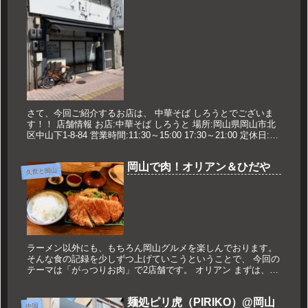
さて、今回ご紹介するお店は、 中華そば しろうとでございま
す！！ 店舗情報 お店:中華そば しろうと 場所:岡山県岡山市北
区中山下1-8-84 営業時間:11:30～15:00 17:30～21:00 定休日:火
曜日 久世のオススメ あっさ...
岡山で肉！オリアン＆ひだや
久世と岡山
ラーメン以外にも、もちろん岡山グルメを楽しんでおります。
そんな食の記録を少しずつ上げていこうということで、 今回の
テーマは「がっつりお肉」で2店舗です。 オリアン まずは、ク
レド岡山近くにある洋食屋「オリアン」さん。 創業から40年を
越え...
麺処ピリ虎（PIRIKO）@岡山
中国