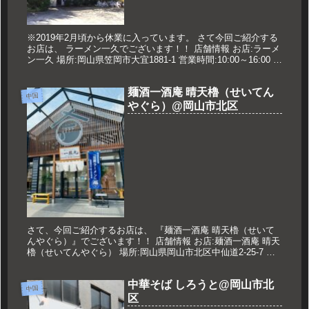
※2019年2月頃から休業に入っています。 さて今回ご紹介する
お店は、 ラーメン一久でございます！！ 店舗情報 お店:ラーメ
ン一久 場所:岡山県笠岡市大宜1881-1 営業時間:10:00～16:00 定
休日:水曜日 久世のオススメ 中華そ...
麺酒一酒庵 晴天櫓（せいてん
中国
やぐら）@岡山市北区
さて、今回ご紹介するお店は、 『麺酒一酒庵 晴天櫓（せいて
んやぐら）』でございます！！ 店舗情報 お店:麺酒一酒庵 晴天
櫓（せいてんやぐら） 場所:岡山県岡山市北区中仙道2-25-7 営
業時間:11:30～22:00L.O ※中休みありの場...
中華そば しろうと@岡山市北
中国
区