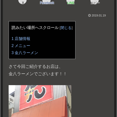
X
Facebook
LINE
コピー
2019.01.19
読みたい場所へスクロール
[
閉じる
]
1
店舗情報
2
メニュー
3
金八ラーメン
さて今回ご紹介するお店は、
金八ラーメンでございます！！