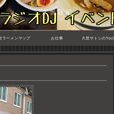
久世日記
世ラーメンマップ
お仕事
久世サトシのYouT