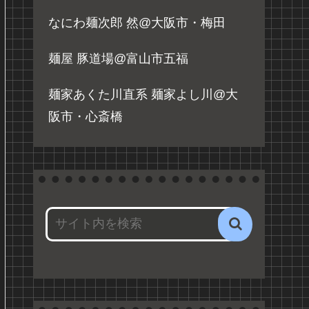
なにわ麺次郎 然@大阪市・梅田
麺屋 豚道場@富山市五福
麺家あくた川直系 麺家よし川@大
阪市・心斎橋